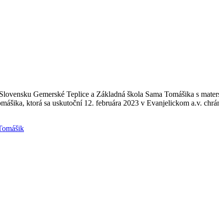
lovensku Gemerské Teplice a Základná škola Sama Tomášika s maters
omášika, ktorá sa uskutoční 12. februára 2023 v Evanjelickom a.v. chr
Tomášik