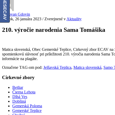
Radovan Gdovin
štvrtok, 26 januára 2023
/
Zverejnené v
Aktuality
210. výročie narodenia Sama Tomášika
Matica slovenská, Obec Gemerské Teplice, Cirkevný zbor ECAV na S
spomienkovú slávnosť pri príležitosti 210. výročia narodenia Sama T
informácie na plagáte.
Označene TAG-om pod:
Jelšavská Teplica
,
Matica slovenská
,
Samo 
Cirkevné zbory
Betliar
Čierna Lehota
Dlhá Ves
Dobšiná
Gemerská Poloma
Gemerské Teplice