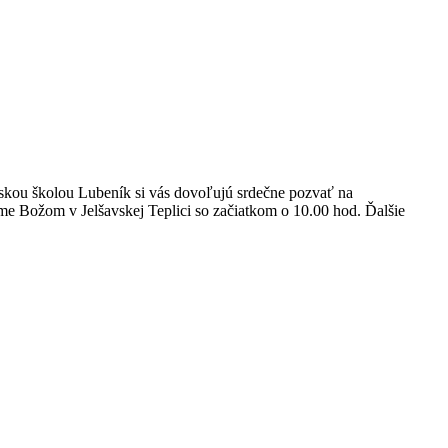
kou školou Lubeník si vás dovoľujú srdečne pozvať na
áme Božom v Jelšavskej Teplici so začiatkom o 10.00 hod. Ďalšie