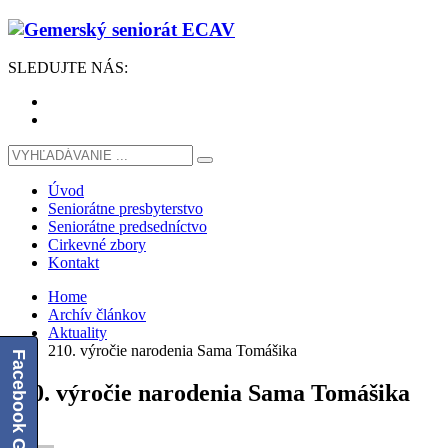
SLEDUJTE
NÁS
:
Úvod
Seniorátne presbyterstvo
Seniorátne predsedníctvo
Cirkevné zbory
Kontakt
Home
Archív článkov
Aktuality
210. výročie narodenia Sama Tomášika
Facebook GESECAV
210. výročie narodenia Sama Tomášika
1