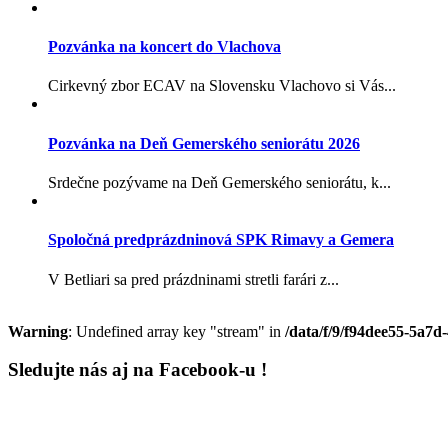
Pozvánka na koncert do Vlachova
Cirkevný zbor ECAV na Slovensku Vlachovo si Vás...
Pozvánka na Deň Gemerského seniorátu 2026
Srdečne pozývame na Deň Gemerského seniorátu, k...
Spoločná predprázdninová SPK Rimavy a Gemera
V Betliari sa pred prázdninami stretli farári z...
Warning
: Undefined array key "stream" in
/data/f/9/f94dee55-5a7d
Sledujte nás aj na Facebook-u !