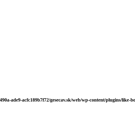
-490a-ade9-acfc189b7f72/gesecav.sk/web/wp-content/plugins/like-b