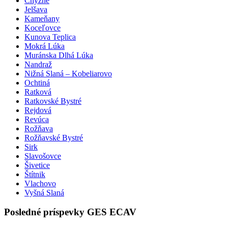
Chyžné
Jelšava
Kameňany
Koceľovce
Kunova Teplica
Mokrá Lúka
Muránska Dlhá Lúka
Nandraž
Nižná Slaná – Kobeliarovo
Ochtiná
Ratková
Ratkovské Bystré
Rejdová
Revúca
Rožňava
Rožňavské Bystré
Sirk
Slavošovce
Šivetice
Štítnik
Vlachovo
Vyšná Slaná
Posledné príspevky GES ECAV