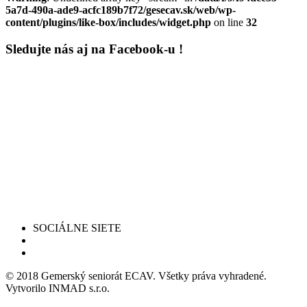
5a7d-490a-ade9-acfc189b7f72/gesecav.sk/web/wp-
content/plugins/like-box/includes/widget.php
on line
32
Sledujte nás aj na Facebook-u !
SOCIÁLNE SIETE
© 2018 Gemerský seniorát ECAV. Všetky práva vyhradené.
Vytvorilo INMAD s.r.o.