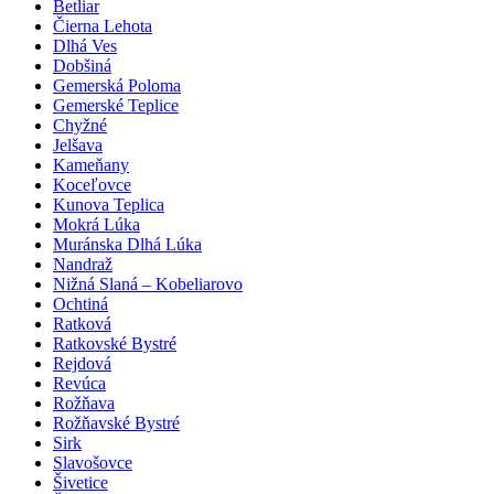
Betliar
Čierna Lehota
Dlhá Ves
Dobšiná
Gemerská Poloma
Gemerské Teplice
Chyžné
Jelšava
Kameňany
Koceľovce
Kunova Teplica
Mokrá Lúka
Muránska Dlhá Lúka
Nandraž
Nižná Slaná – Kobeliarovo
Ochtiná
Ratková
Ratkovské Bystré
Rejdová
Revúca
Rožňava
Rožňavské Bystré
Sirk
Slavošovce
Šivetice