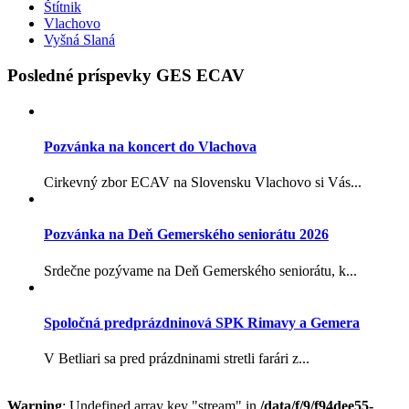
Štítnik
Vlachovo
Vyšná Slaná
Posledné príspevky GES ECAV
Pozvánka na koncert do Vlachova
Cirkevný zbor ECAV na Slovensku Vlachovo si Vás...
Pozvánka na Deň Gemerského seniorátu 2026
Srdečne pozývame na Deň Gemerského seniorátu, k...
Spoločná predprázdninová SPK Rimavy a Gemera
V Betliari sa pred prázdninami stretli farári z...
Warning
: Undefined array key "stream" in
/data/f/9/f94dee55-