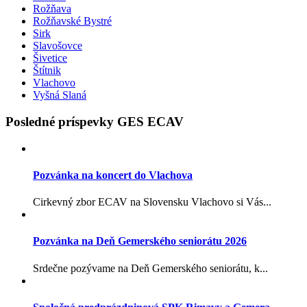
Rožňava
Rožňavské Bystré
Sirk
Slavošovce
Šivetice
Štítnik
Vlachovo
Vyšná Slaná
Posledné príspevky GES ECAV
Pozvánka na koncert do Vlachova
Cirkevný zbor ECAV na Slovensku Vlachovo si Vás...
Pozvánka na Deň Gemerského seniorátu 2026
Srdečne pozývame na Deň Gemerského seniorátu, k...