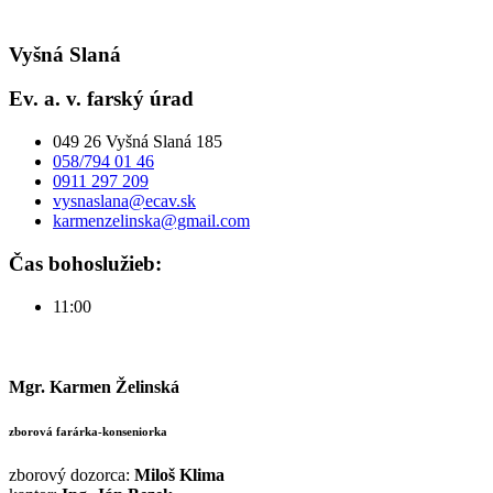
Vyšná Slaná
Ev. a. v. farský úrad
049 26 Vyšná Slaná 185
058/794 01 46
0911 297 209
vysnaslana@ecav.sk
karmenzelinska@gmail.com
Čas bohoslužieb:
11:00
Mgr. Karmen Želinská
zborová farárka-konseniorka
zborový dozorca:
Miloš Klima