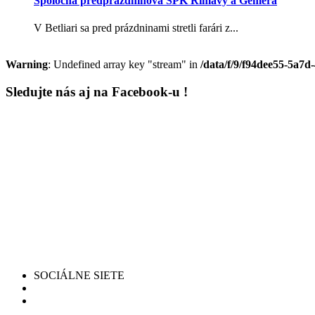
Spoločná predprázdninová SPK Rimavy a Gemera
V Betliari sa pred prázdninami stretli farári z...
Warning
: Undefined array key "stream" in
/data/f/9/f94dee55-5a7d
Sledujte nás aj na Facebook-u !
SOCIÁLNE SIETE