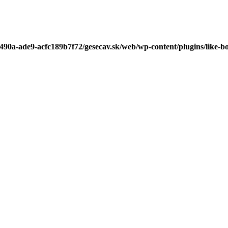
-490a-ade9-acfc189b7f72/gesecav.sk/web/wp-content/plugins/like-b