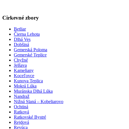
Cirkevné zbory
Betliar
Čierna Lehota
Dlhá Ves
Dobšiná
Gemerská Poloma
Gemerské Teplice
Chyžné
Jelšava
Kameňany
Koceľovce
Kunova Teplica
Mokrá Lúka
Muránska Dlhá Lúka
Nandraž
Nižná Slaná – Kobeliarovo
Ochtiná
Ratková
Ratkovské Bystré
Rejdová
Revúca