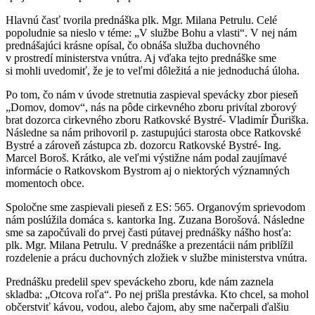
Hlavnú časť tvorila prednáška plk. Mgr. Milana Petrulu. Celé
popoludnie sa nieslo v téme: „V službe Bohu a vlasti“. V nej nám
prednášajúci krásne opísal, čo obnáša služba duchovného
v prostredí ministerstva vnútra. Aj vďaka tejto prednáške sme
si mohli uvedomiť, že je to veľmi dôležitá a nie jednoduchá úloha.
Po tom, čo nám v úvode stretnutia zaspieval spevácky zbor pieseň
„Domov, domov“, nás na pôde cirkevného zboru privítal zborový
brat dozorca cirkevného zboru Ratkovské Bystré- Vladimír Ďuriška.
Následne sa nám prihovoril p. zastupujúci starosta obce Ratkovské
Bystré a zároveň zástupca zb. dozorcu Ratkovské Bystré- Ing.
Marcel Boroš. Krátko, ale veľmi výstižne nám podal zaujímavé
informácie o Ratkovskom Bystrom aj o niektorých významných
momentoch obce.
Spoločne sme zaspievali pieseň z ES: 565. Organovým sprievodom
nám poslúžila domáca s. kantorka Ing. Zuzana Borošová. Následne
sme sa započúvali do prvej časti pútavej prednášky nášho hosťa:
plk. Mgr. Milana Petrulu. V prednáške a prezentácii nám priblížil
rozdelenie a prácu duchovných zložiek v službe ministerstva vnútra.
Prednášku predelil spev speváckeho zboru, kde nám zaznela
skladba: „Otcova roľa“. Po nej prišla prestávka. Kto chcel, sa mohol
občerstviť kávou, vodou, alebo čajom, aby sme načerpali ďalšiu