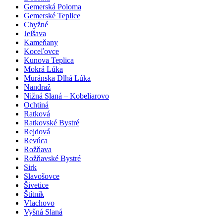
Gemerská Poloma
Gemerské Teplice
Chyžné
Jelšava
Kameňany
Koceľovce
Kunova Teplica
Mokrá Lúka
Muránska Dlhá Lúka
Nandraž
Nižná Slaná – Kobeliarovo
Ochtiná
Ratková
Ratkovské Bystré
Rejdová
Revúca
Rožňava
Rožňavské Bystré
Sirk
Slavošovce
Šivetice
Štítnik
Vlachovo
Vyšná Slaná