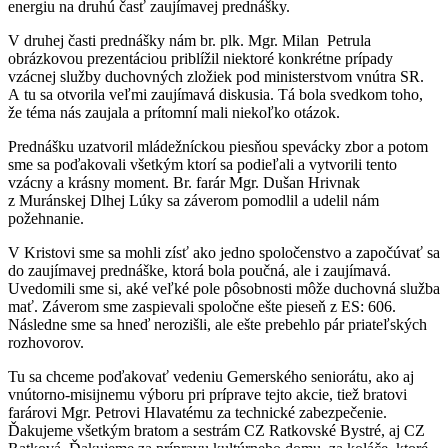
energiu na druhú časť zaujímavej prednášky.
V druhej časti prednášky nám br. plk. Mgr. Milan Petrula
obrázkovou prezentáciou priblížil niektoré konkrétne prípady
vzácnej služby duchovných zložiek pod ministerstvom vnútra SR.
A tu sa otvorila veľmi zaujímavá diskusia. Tá bola svedkom toho,
že téma nás zaujala a prítomní mali niekoľko otázok.
Prednášku uzatvoril mládežníckou piesňou spevácky zbor a potom
sme sa poďakovali všetkým ktorí sa podieľali a vytvorili tento
vzácny a krásny moment. Br. farár Mgr. Dušan Hrivnak
z Muránskej Dlhej Lúky sa záverom pomodlil a udelil nám
požehnanie.
V Kristovi sme sa mohli zísť ako jedno spoločenstvo a započúvať sa
do zaujímavej prednáške, ktorá bola poučná, ale i zaujímavá.
Uvedomili sme si, aké veľké pole pôsobnosti môže duchovná služba
mať. Záverom sme zaspievali spoločne ešte pieseň z ES: 606.
Následne sme sa hneď nerozišli, ale ešte prebehlo pár priateľských
rozhovorov.
Tu sa chceme poďakovať vedeniu Gemerského seniorátu, ako aj
vnútorno-misijnemu výboru pri príprave tejto akcie, tiež bratovi
farárovi Mgr. Petrovi Hlavatému za technické zabezpečenie.
Ďakujeme všetkým bratom a sestrám CZ Ratkovské Bystré, aj CZ