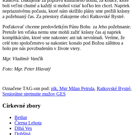
Ratková. Ďakujeme za prípravu kultúrneho domu, za koláče, ktoré
boli veľmi chutné a každý si mohol vziať koľko len chcel. Napriek
nepriaznivému počasiu, ktoré nám skrížilo plány sme prežili krásny
a požehnaný čas. Za priestory ďakujeme obci Ratkovské Bystré.
Poďakovať chceme predovšetkým Pánu Bohu za Jeho požehnanie.
Pretože len vďaka nemu sme mohli zažiť krásny čas aj napriek
komplikáciám, ktoré sme nakoniec ani tak nevnímali. Veríme, že
celé toto spoločenstvo sa nakoniec konalo pod Božou záštitou a
bolo pre nás povzbudením v živote viery.
Mgr. Vladimír Vančík
Foto: Mgr. Peter Hlavatý
Označene TAG-om pod:
plk. Mgr Milan Petrula
,
Ratkovské Bystré
,
Seniorátne stretnutie mužov GES
Cirkevné zbory
Betliar
Čierna Lehota
Dlhá Ves
Dobšiná