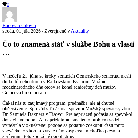
0
Radovan Gdovin
streda, 01 júla 2026
/
Zverejnené v
Aktuality
Čo to znamená stáť v službe Bohu a vlasti
…
V nedeľu 21. júna sa kroky veriacich Gemerského seniorátu niesli
do kultúrneho domu v Ratkovskom Bystrom. V rámci
medzinárodného dňa otcov sa konal seniorátny deň mužov
Gemerského seniorátu.
Čakal nás tu zaujímavý program, prednáška, ale aj chutné
občerstvenie. Sprevádzať nás mal spevom Mužský spevácky zbor
Dr. Samuela Daxnera v Tisovci. Pre nepriazeň počasia sa spevokol
dostaviť nemohol. Aj napriek tomu sme tento problém vedeli
vyriešiť a v oklieštenej podobe sa podarilo zoskupiť časti tohto
speváckeho zboru a krásne nám zaspievali niekoľko piesní a
spríjemnili toto spoločné popoludnie.