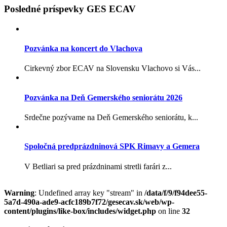
Posledné príspevky GES ECAV
Pozvánka na koncert do Vlachova
Cirkevný zbor ECAV na Slovensku Vlachovo si Vás...
Pozvánka na Deň Gemerského seniorátu 2026
Srdečne pozývame na Deň Gemerského seniorátu, k...
Spoločná predprázdninová SPK Rimavy a Gemera
V Betliari sa pred prázdninami stretli farári z...
Warning
: Undefined array key "stream" in
/data/f/9/f94dee55-
5a7d-490a-ade9-acfc189b7f72/gesecav.sk/web/wp-
content/plugins/like-box/includes/widget.php
on line
32