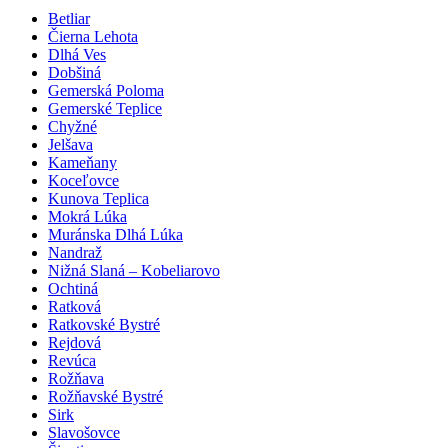
Betliar
Čierna Lehota
Dlhá Ves
Dobšiná
Gemerská Poloma
Gemerské Teplice
Chyžné
Jelšava
Kameňany
Koceľovce
Kunova Teplica
Mokrá Lúka
Muránska Dlhá Lúka
Nandraž
Nižná Slaná – Kobeliarovo
Ochtiná
Ratková
Ratkovské Bystré
Rejdová
Revúca
Rožňava
Rožňavské Bystré
Sirk
Slavošovce