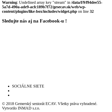
Warning
: Undefined array key "stream" in
/data/f/9/f94dee55-
5a7d-490a-ade9-acfc189b7f72/gesecav.sk/web/wp-
content/plugins/like-box/includes/widget.php
on line
32
Sledujte nás aj na Facebook-u !
SOCIÁLNE SIETE
© 2018 Gemerský seniorát ECAV. Všetky práva vyhradené.
Vytvorilo INMAD s.r.o.