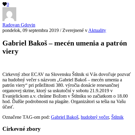
0
Radovan Gdovin
pondelok, 09 septembra 2019
/
Zverejnené v
Aktuality
Gabriel Bakoš – mecén umenia a patrón
viery
Cirkevný zbor ECAV na Slovensku Štítnik si Vás dovoľuje pozvať
na hudobný večer s názvom „Gabriel Bakoš – mecén umenia a
patrón viery“ pri príležitosti 380. výročia donácie renesančnej
organovej skrine, ktorý sa uskutoční v sobotu 21.9.2019 v
Evanjelickom a.v. chráme Božom v Štítniku so začiatkom o 18.00
hod. Ďalšie podrobnosti na plagáte. Organizátori sa tešia na Vašu
účasť.
Označene TAG-om pod:
Gabriel Bakoš
,
hudobný večer
,
Štítnik
Cirkevné zbory