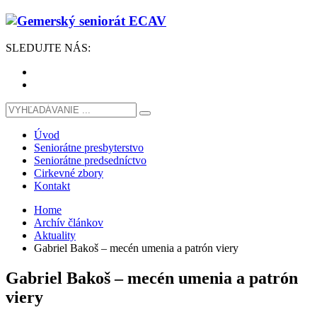
SLEDUJTE
NÁS
:
Úvod
Seniorátne presbyterstvo
Seniorátne predsedníctvo
Cirkevné zbory
Kontakt
Home
Archív článkov
Aktuality
Gabriel Bakoš – mecén umenia a patrón viery
Gabriel Bakoš – mecén umenia a patrón
viery