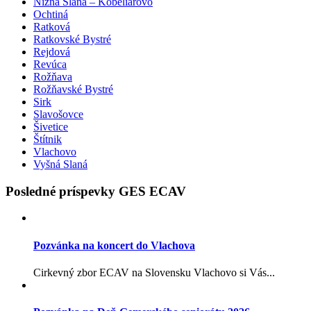
Nižná Slaná – Kobeliarovo
Ochtiná
Ratková
Ratkovské Bystré
Rejdová
Revúca
Rožňava
Rožňavské Bystré
Sirk
Slavošovce
Šivetice
Štítnik
Vlachovo
Vyšná Slaná
Posledné príspevky GES ECAV
Pozvánka na koncert do Vlachova
Cirkevný zbor ECAV na Slovensku Vlachovo si Vás...