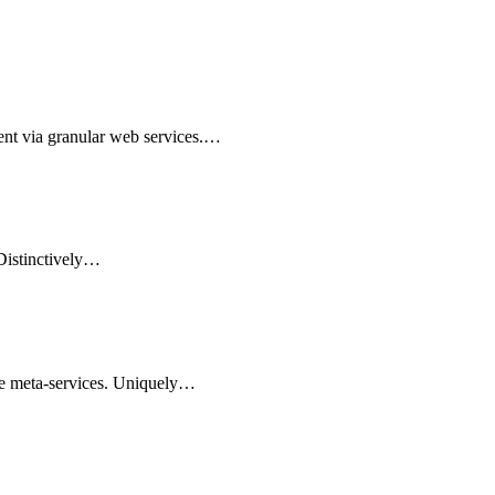
nt via granular web services.…
 Distinctively…
le meta-services. Uniquely…