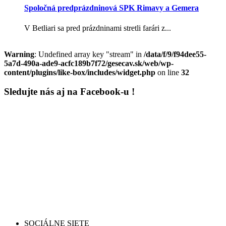
Spoločná predprázdninová SPK Rimavy a Gemera
V Betliari sa pred prázdninami stretli farári z...
Warning
: Undefined array key "stream" in
/data/f/9/f94dee55-
5a7d-490a-ade9-acfc189b7f72/gesecav.sk/web/wp-
content/plugins/like-box/includes/widget.php
on line
32
Sledujte nás aj na Facebook-u !
SOCIÁLNE SIETE