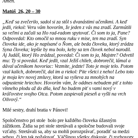
Amen.
Matúš 26, 20 – 30
„Keď sa zvečerilo, sadol si za stôl s dvanástimi učeníkmi. A keď
jedli, riekol: Veru vám hovorím, že jeden z vás ma zradí. Zarmútili
sa veľmi a začali sa Ho rad-radom spytovať. Či som to ja, Pane?
Odpovedal: Kto omočil so mnou ruku v mise, ten ma zradí. Syn
človeka ide, ako je napísané o Ňom, ale beda človeku, ktorý zrádza
Syna človeka; lepšie by mu bolo, keby sa ten človek nebol narodil.
Aj Judáš, ktorý Ho zrádzal, povedal: Či som to ja, Majstre? Odvetil
mu: Ty si povedal. Keď jedli, vzal Ježiš chlieb, dobrorečil, lámal a
dával učeníkom hovoriac: Vezmite, jedzte! Toto je moje telo. Potom
vzal kalich, dobrorečil, dal im a riekol: Pite všetci z neho! Lebo toto
je moja krv novej zmluvy, ktorá sa vylieva za mnohých na
odpustenie hriechov. Hovorím vám, že oddnes nebudem piť z tohto
vínneho plodu až do dňa, keď ho budem piť s vami nový v
kráľovstve svojho Otca. Potom zaspievali pieseň a vyšli na vrch
Olivový.“
Milé sestry, drahí bratia v Pánovi!
Spoločenstvo pri stole bolo pre každého človeka úžasným
zážitkom. Židia sa pri stole stretávali a spoločne budovali svoje
vzťahy. Stretávali sa, aby sa mohli porozprávať, poradiť sa medzi
sebou, či len tak požalovať. Väčšinou všetky diskusie, či rozhovory