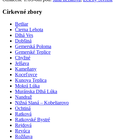
Cirkevné zbory
Betliar
Čierna Lehota
Dlhá Ves
Dobšiná
Gemerská Poloma
Gemerské Teplice
Chyžné
Jelšava
Kameňany
Koceľovce
Kunova Teplica
Mokrá Lúka
Muránska Dlhá Lúka
Nandraž
Nižná Slaná – Kobeliarovo
Ochtiná
Ratková
Ratkovské Bystré
Rejdová
Revúca
Rožňava