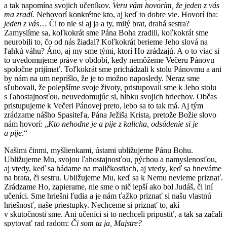
a tak napomína svojich učeníkov.
Veru vám hovorím, že jeden z vás
ma zradí.
Nehovorí konkrétne kto, aj keď to dobre vie. Hovorí iba:
jeden z vás
… Či to nie si aj ja a ty, milý brat, drahá sestra?
Zamyslíme sa, koľkokrát sme Pána Boha zradili, koľkokrát sme
neurobili to, čo od nás žiadal? Koľkokrát berieme Jeho slová na
ľahkú váhu? Áno, aj my sme tými, ktorí Ho zrádzajú. A o to viac si
to uvedomujeme práve v období, kedy nemôžeme Večeru Pánovu
spoločne prijímať. Toľkokrát sme prichádzali k stolu Pánovmu a ani
by nám na um neprišlo, že je to možno naposledy. Neraz sme
sľubovali, že polepšíme svoje životy, pristupovali sme k Jeho stolu
s ľahostajnosťou, neuvedomujúc si, hĺbku svojich hriechov. Občas
pristupujeme k Večeri Pánovej preto, lebo sa to tak má. Aj tým
zrádzame nášho Spasiteľa, Pána Ježiša Krista, pretože Božie slovo
nám hovorí: „
Kto nehodne je a pije z kalicha, odsúdenie si je
a pije
.“
Našimi činmi, myšlienkami, ústami ubližujeme Pánu Bohu.
Ubližujeme Mu, svojou ľahostajnosťou, pýchou a namyslenosťou,
aj vtedy, keď sa hádame na maličkostiach, aj vtedy, keď sa hneváme
na brata, či sestru. Ubližujeme Mu, keď sa k Nemu nevieme priznať.
Zrádzame Ho, zapierame, nie sme o nič lepší ako bol Judáš, či iní
učeníci. Sme hriešni ľudia a je nám ťažko priznať si našu vlastnú
hriešnosť, naše priestupky. Nechceme si priznať to, akí
v skutočnosti sme. Ani učeníci si to nechceli pripustiť, a tak sa začali
spytovať rad radom:
Či som ta ja, Majstre?