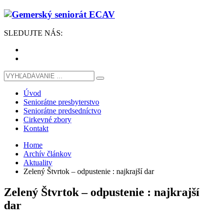
SLEDUJTE
NÁS
:
Úvod
Seniorátne presbyterstvo
Seniorátne predsedníctvo
Cirkevné zbory
Kontakt
Home
Archív článkov
Aktuality
Zelený Štvrtok – odpustenie : najkrajší dar
Zelený Štvrtok – odpustenie : najkrajší
dar