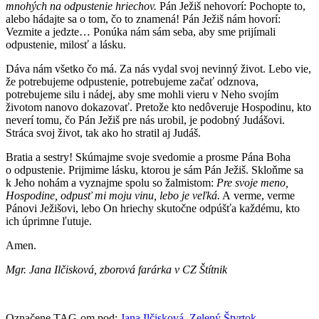
mnohých na odpustenie hriechov.
Pán Ježiš nehovorí: Pochopte to,
alebo hádajte sa o tom, čo to znamená! Pán Ježiš nám hovorí:
Vezmite a jedzte… Ponúka nám sám seba, aby sme prijímali
odpustenie, milosť a lásku.
Dáva nám všetko čo má. Za nás vydal svoj nevinný život. Lebo vie,
že potrebujeme odpustenie, potrebujeme začať odznova,
potrebujeme silu i nádej, aby sme mohli vieru v Neho svojím
životom nanovo dokazovať. Pretože kto nedôveruje Hospodinu, kto
neverí tomu, čo Pán Ježiš pre nás urobil, je podobný Judášovi.
Stráca svoj život, tak ako ho stratil aj Judáš.
Bratia a sestry! Skúmajme svoje svedomie a prosme Pána Boha
o odpustenie. Prijmime lásku, ktorou je sám Pán Ježiš. Skloňme sa
k Jeho nohám a vyznajme spolu so žalmistom:
Pre svoje meno,
Hospodine, odpusť mi moju vinu, lebo je veľká.
A verme, verme
Pánovi Ježišovi, lebo On hriechy skutočne odpúšťa každému, kto
ich úprimne ľutuje.
Amen.
Mgr. Jana Ilčisková, zborová farárka v CZ Štítnik
Označene TAG-om pod:
Jana Ilčisková
,
Zelený Štvrtok