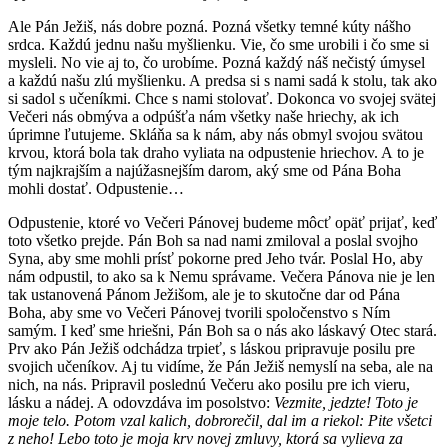
Ale Pán Ježiš, nás dobre pozná. Pozná všetky temné kúty nášho
srdca. Každú jednu našu myšlienku. Vie, čo sme urobili i čo sme si
mysleli. No vie aj to, čo urobíme. Pozná každý náš nečistý úmysel
a každú našu zlú myšlienku. A predsa si s nami sadá k stolu, tak ako
si sadol s učeníkmi. Chce s nami stolovať. Dokonca vo svojej svätej
Večeri nás obmýva a odpúšťa nám všetky naše hriechy, ak ich
úprimne ľutujeme. Skláňa sa k nám, aby nás obmyl svojou svätou
krvou, ktorá bola tak draho vyliata na odpustenie hriechov. A to je
tým najkrajším a najúžasnejším darom, aký sme od Pána Boha
mohli dostať. Odpustenie…
Odpustenie, ktoré vo Večeri Pánovej budeme môcť opäť prijať, keď
toto všetko prejde. Pán Boh sa nad nami zmiloval a poslal svojho
Syna, aby sme mohli prísť pokorne pred Jeho tvár. Poslal Ho, aby
nám odpustil, to ako sa k Nemu správame. Večera Pánova nie je len
tak ustanovená Pánom Ježišom, ale je to skutočne dar od Pána
Boha, aby sme vo Večeri Pánovej tvorili spoločenstvo s Ním
samým. I keď sme hriešni, Pán Boh sa o nás ako láskavý Otec stará.
Prv ako Pán Ježiš odchádza trpieť, s láskou pripravuje posilu pre
svojich učeníkov. Aj tu vidíme, že Pán Ježiš nemyslí na seba, ale na
nich, na nás. Pripravil poslednú Večeru ako posilu pre ich vieru,
lásku a nádej. A odovzdáva im posolstvo:
Vezmite, jedzte! Toto je
moje telo. Potom vzal kalich, dobrorečil, dal im a riekol: Pite všetci
z neho! Lebo toto je moja krv novej zmluvy, ktorá sa vylieva za