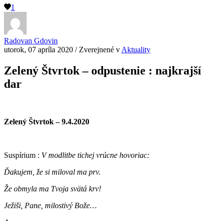
1
Radovan Gdovin
utorok, 07 apríla 2020
/
Zverejnené v
Aktuality
Zelený Štvrtok – odpustenie : najkrajší
dar
Zelený Štvrtok – 9.4.2020
Suspírium :
V modlitbe tichej vrúcne hovoriac:
Ďakujem, že si miloval ma prv.
Že obmyla ma Tvoja svätá krv!
Ježiši, Pane, milostivý Bože…