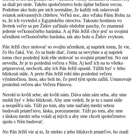
sa diali pri stole. Takéto spoločenstvo bolo úplne bežnou vecou.
Podobne ako bolo pre nich normálne, že každý rok oslavovali
sviatok nekvasených chlebov, Veľkú noc, ako vďaku Pánu Bohu za
to, že ich vyviedol z Egyptského otroctva. Takouto hostinou vo
štvrtok večer sa pre Židov začínalo obdobie paschy, čo znamená
jedenie veľkonočného baránka. A aj Pán Ježiš chce jesť so svojimi
učeníkmi veľkonočného baránka, tak ako bolo u Židov zvykom.
Pán Ježiš chce stolovať so svojím učeníkmi, aj napriek tomu, že vie,
čo Ho čaká. Vie, čo sa bude diať, čomu sa nevyhne a aj napriek
tomu chce posledný krát ešte stolovať so svojimi priateľmi. No oni
nevedia, že je to posledná večera s Ním. Aj keď ich na to všetko
pripravoval, nechceli, aby ich Pán Ježiš opustil. Túžili byť v Jeho
blízkosti stále. A preto Pán Ježiš robí túto poslednú večeru
výnimočnou. Inou, ako boli tie, čo pred tým spolu zažili. Ustanovuje
poslednú večeru ako Večeru Pánovu.
Nerobí to kvôli sebe, ale kvôli nám. Dáva nám sám seba, aby sme
mohli byť v Jeho blízkosti. Aby sme vedeli, že je tu s nami stále
a neopúšťa nás. Túži po tom, aby sme naďalej medzi sebou
budovali priateľstvo, lásku, porozumenie. Túži po tom, aby sme
s láskou medzi seba volali aj iných a aby sme chceli spoločenstvo
spolu s Ním budovať.
No Pán Ježiš vie aj to, že niekto z jeho blízkych priateľov, ho zradí