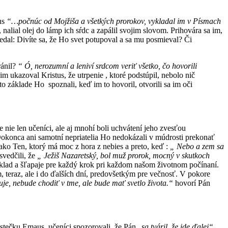
tus
“…počnúc od Mojžiša a všetkých prorokov, vykladal im v Písmach
nalial olej do lámp ich sŕdc a zapálil svojim slovom. Prihovára sa im,
dal: Divíte sa, že Ho svet potupoval a sa mu posmieval? Či
ránil?
“ Ó, nerozumní a leniví srdcom veriť všetko, čo hovorili
m ukazoval Kristus, že utrpenie , ktoré podstúpil, nebolo nič
 základe Ho spoznali, keď im to hovoril, otvorili sa im oči
ie len učeníci, ale aj mnohí boli uchvátení jeho zvesťou
konca ani samotní nepriatelia Ho nedokázali v múdrosti prekonať
ako Ten, ktorý má moc z hora z nebies a preto, keď :
„ Nebo a zem sa
svedčili, že
„ Ježiš Nazaretský, bol muž prorok, mocný v skutkoch
ríklad a šľapaje pre každý krok pri každom našom životnom počínaní.
teraz, ale i do ďalších dní, predovšetkým pre večnosť. V pokore
je, nebude chodiť v tme, ale bude mať svetlo života.“
hovorí Pán
estečku Emaus, učeníci spozorovali, že Pán „
sa tváril, že ide ďalej“