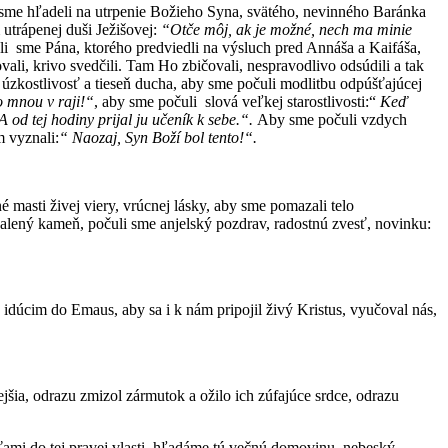
by sme hľadeli na utrpenie Božieho Syna, svätého, nevinného Baránka
utrápenej duši Ježišovej:
“Otče môj, ak je možné, nech ma minie
i sme Pána, ktorého predviedli na výsluch pred Annáša a Kaifáša,
ali, krivo svedčili. Tam Ho zbičovali, nespravodlivo odsúdili a tak
 úzkostlivosť a tieseň ducha, aby sme počuli modlitbu odpúšťajúcej
 mnou v raji!“
, aby sme počuli slová veľkej starostlivosti:“
Keď
A od tej hodiny prijal ju učeník k sebe.“.
Aby sme počuli vzdych
 vyznali:
“ Naozaj, Syn Boží bol tento!“.
masti živej viery, vrúcnej lásky, aby sme pomazali telo
valený kameň, počuli sme anjelský pozdrav, radostnú zvesť, novinku:
úcim do Emaus, aby sa i k nám pripojil živý Kristus, vyučoval nás,
jšia, odrazu zmizol zármutok a ožilo ich zúfajúce srdce, odrazu
sťami do tej pravej vlasti, hľadáme tú večnú domovinu, nebeský