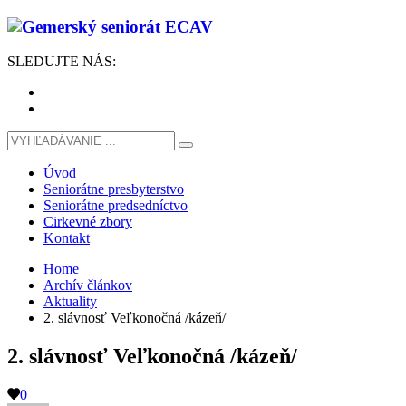
SLEDUJTE
NÁS
:
Úvod
Seniorátne presbyterstvo
Seniorátne predsedníctvo
Cirkevné zbory
Kontakt
Home
Archív článkov
Aktuality
2. slávnosť Veľkonočná /kázeň/
2. slávnosť Veľkonočná /kázeň/
0