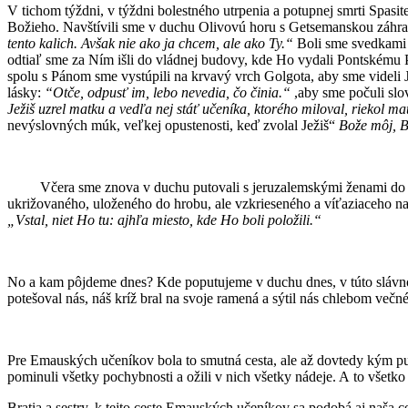
V tichom týždni, v týždni bolestného utrpenia a potupnej smrti Spasi
Božieho. Navštívili sme v duchu Olivovú horu s Getsemanskou záhrad
tento kalich. Avšak nie ako ja chcem, ale ako Ty.“
Boli sme svedkami v
odtiaľ sme za Ním išli do vládnej budovy, kde Ho vydali Pontskému Pil
spolu s Pánom sme vystúpili na krvavý vrch Golgota, aby sme videli J
lásky:
“Otče, odpusť im, lebo nevedia, čo činia.“
,aby sme počuli slov
Ježiš uzrel matku a vedľa nej stáť učeníka, ktorého miloval, riekol ma
nevýslovných múk, veľkej opustenosti, keď zvolal Ježiš“
Bože môj, B
Včera sme znova v duchu putovali s jeruzalemskými ženami do záh
ukrižovaného, uloženého do hrobu, ale vzkrieseného a víťaziaceho na
„Vstal, niet Ho tu: ajhľa miesto, kde Ho boli položili.“
No a kam pôjdeme dnes? Kde poputujeme v duchu dnes, v túto slávnos
potešoval nás, náš kríž bral na svoje ramená a sýtil nás chlebom večn
Pre Emauských učeníkov bola to smutná cesta, ale až dovtedy kým putov
pominuli všetky pochybnosti a ožili v nich všetky nádeje. A to všetk
Bratia a sestry, k tejto ceste Emauských učeníkov sa podobá aj naša 