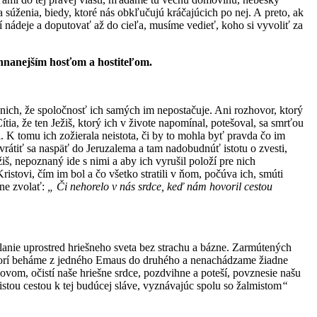
a a súženia, biedy, ktoré nás obkľučujú kráčajúcich po nej. A preto, ak
í nádeje a doputovať až do cieľa, musíme vedieť, koho si vyvoliť za
ehnanejším hosťom a hostiteľom.
 nich, že spoločnosť ich samých im nepostačuje. Ani rozhovor, ktorý
tia, že ten Ježiš, ktorý ich v živote napomínal, potešoval, sa smrťou
íži. K tomu ich zožierala neistota, či by to mohla byť pravda čo im
ie vrátiť sa naspäť do Jeruzalema a tam nadobudnúť istotu o zvesti,
žiš, nepoznaný ide s nimi a aby ich vyrušil položí pre nich
stovi, čím im bol a čo všetko stratili v ňom, počúva ich, smúti
tne zvolať:
„ Či nehorelo v nás srdce, keď nám hovoril cestou
olanie uprostred hriešneho sveta bez strachu a bázne. Zarmútených
om, ktorí beháme z jedného Emaus do druhého a nenachádzame žiadne
ovom, očistí naše hriešne srdce, pozdvihne a poteší, povznesie našu
stou cestou k tej budúcej sláve, vyznávajúc spolu so žalmistom
“