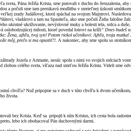
teľa sveta, Pána Ježiša Krista, sme putovali v duchu do Jeruzalema, a
ou a počuli sme tam prenikavú modlitbu v smrteľnej úzkosti smútkom 
eľkej zrady Judášovej, ktorú spáchal na svojom Majstrovi. Nasledoval
átovi, vladárovi a tam na Spasiteľa, ako sme počuli Židia falošne žalov
eho ukrutné ukrižovanie, nevýslovné muky a bolesti tela, srdca a duše,
á oslobodzujúcej milosti, ktoré povedal lotrovi na kríži
“ Dnes budeš so
tke: Žena, ajhľa, tvoj syn! Potom riekol učeníkovi: Ajhľa, tvoja matka! 
ože môj, prečo si ma opustil?!.
A nakoniec, aby sme spolu so stotníkom
rady Jozefa z Arimatie, nesúc spolu s nimi vo svojich srdciach vonné 
d zlobou celého sveta, víťaza nad smrťou Ježiša Krista. Videli sme od
tnú chvíľu? Nuž pripojme sa v duch v túto chvíľu k dvom učeníkom, id
ého života.
ali bez Krista. Keď sa pripojil k ním Kristus, ich cesta bola radostne
o preto, lebo ich obohacoval Pán duchovnými darmi.
cesta týmto životom, aj my putujeme vyhnaní z raja hriechmi a neprávo