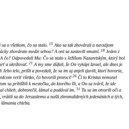
15
 sa o všetkom, čo sa stalo.
Ako sa tak zhovárali a navzájom
18
úcky zhovárate medzi sebou? A oni sa zastavili smutní.
Jeden z
 A čo? Odpovedali Mu: Čo sa stalo s Ježišom Nazaretským, ktorý bol
21
rť a ukrižovať.
A my sme dúfali, že On vykúpi Izrael, ale dnes je
 Jeho telo, prišli a povedali, že sa im aj anjeli zjavili, ktorí hovoria,
26
dcom veriť všetko, čo hovorili proroci!
Či to Kristus nemusel
om sa priblížili k mestečku, do ktorého šli, a On sa tváril, že ide
31
zal chlieb, dobrorečil, lámal a podával im.
Tu sa im otvorili oči a
u, vrátili sa do Jeruzalema a našli zhromaždených jedenástich a tých,
a lámania chleba.