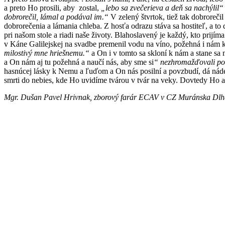
a preto Ho prosili, aby zostal,
„lebo sa zvečerieva a deň sa nachýlil“
dobrorečil, lámal a podával im.“
V zelený štvrtok, tiež tak dobroreči
dobrorečenia a lámania chleba. Z hosťa odrazu stáva sa hostiteľ, a 
pri našom stole a riadi naše životy. Blahoslavený je každý, kto prij
v Káne Galilejskej na svadbe premenil vodu na víno, požehná i nám k
milostivý mne hriešnemu.“
a On i v tomto sa skloní k nám a stane sa
a On nám aj tu požehná a naučí nás, aby sme si
“ nezhromažďovali po
hasnúcej lásky k Nemu a ľuďom a On nás posilní a povzbudí, dá nádej
smrti do nebies, kde Ho uvidíme tvárou v tvár na veky. Dovtedy Ho 
Mgr. Dušan Pavel Hrivnak, zborový farár ECAV v CZ Muránska Dlh