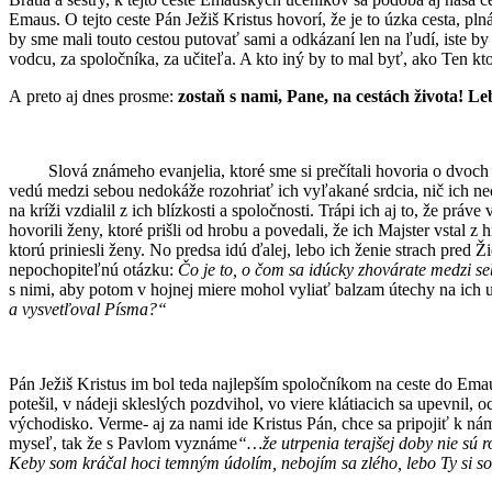
Emaus. O tejto ceste Pán Ježiš Kristus hovorí, že je to úzka cesta, pln
by sme mali touto cestou putovať sami a odkázaní len na ľudí, iste b
vodcu, za spoločníka, za učiteľa. A kto iný by to mal byť, ako Ten kt
A preto aj dnes prosme:
zostaň s nami, Pane, na cestách života! 
Slová známeho evanjelia, ktoré sme si prečítali hovoria o dvoc
vedú medzi sebou nedokáže rozohriať ich vyľakané srdcia, nič ich nedo
na kríži vzdialil z ich blízkosti a spoločnosti. Trápi ich aj to, že prá
hovorili ženy, ktoré prišli od hrobu a povedali, že ich Majster vstal z
ktorú priniesli ženy. No predsa idú ďalej, lebo ich ženie strach pred Ž
nepochopiteľnú otázku:
Čo je to, o čom sa idúcky zhovárate medzi 
s nimi, aby potom v hojnej miere mohol vyliať balzam útechy na ich ub
a vysvetľoval Písma?“
Pán Ježiš Kristus im bol teda najlepším spoločníkom na ceste do Emau
potešil, v nádeji skleslých pozdvihol, vo viere klátiacich sa upevnil
východisko. Verme- aj za nami ide Kristus Pán, chce sa pripojiť k nám
myseľ, tak že s Pavlom vyznáme
“…že utrpenia terajšej doby nie sú r
Keby som kráčal hoci temným údolím, nebojím sa zlého, lebo Ty si s