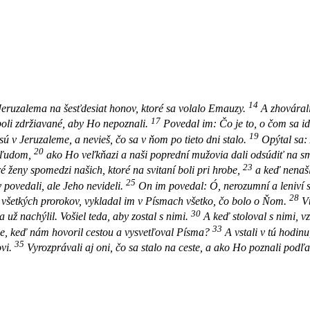
14
d Jeruzalema na šesťdesiat honov
, ktoré sa volalo Emauzy.
A zhovárali
17
boli zdržiavané, aby Ho nepoznali.
Povedal im: Čo je to, o čom sa id
19
ú v Jeruzaleme, a nevieš, čo sa v ňom po tieto dni stalo.
Opýtal sa:
20
 ľudom,
ako Ho veľkňazi a naši poprední mužovia dali odsúdiť na sm
23
é ženy spomedzi našich, ktoré na svitaní boli pri hrobe,
a keď nenašli
25
y povedali, ale Jeho nevideli.
On im povedal: Ó, nerozumní a leniví sr
28
všetkých prorokov, vykladal im v Písmach všetko, čo bolo o Ňom.
Vt
30
 už nachýlil. Vošiel teda, aby zostal s nimi.
A keď stoloval s nimi, v
33
dce, keď nám hovoril cestou a vysvetľoval Písma?
A vstali v tú hodin
35
vi.
Vyrozprávali aj oni, čo sa stalo na ceste, a ako Ho poznali podľ