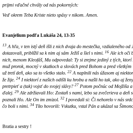
prijmi vďačné chvály od nás pokorných:
Veď okrem Teba Kriste nieto spásy v nikom. Amen.
Evanjelium podľa Lukáša 24, 13-35
13
A hľa, v ten istý deň išli z nich dvaja do mestečka, vzdialeného o
16
dotazovali, priblížil sa k nim aj sám Ježiš a šiel s nimi.
Ale ich oči 
nich, menom Kleofáš, Mu odpovedal: Ty si zrejme jediný z tých, ktorí s
muž prorok, mocný v skutkoch a slovách pred Bohom a pred všetkým
22
už tretí deň, ako sa to všetko stalo.
A naplnili nás úžasom aj niektor
24
že žije.
I niektorí z našich odišli ku hrobu a našli ho tak, ako aj žen
27
pretrpieť a (tak) vojsť do svojej slávy?
Potom počnúc od Mojžiša a 
29
ďalej.
Ale zdržiavali Ho: Zostaň s nami, lebo sa zvečerieva a deň sa
32
poznali Ho. Ale On im zmizol.
I povedali si: Či nehorelo v nás sr
34
čo boli s nimi.
Títo hovorili: Vskutku, vstal Pán a ukázal sa Šimono
Bratia a sestry !