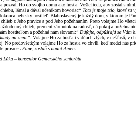
a pozvali Ho do svojho domu ako hosťa. Vošiel teda, aby zostal s nimi. 
l chlebu, lámal a dával učeníkom hovoriac
“ Toto je moje telo, ktoré sa 
to dokonca nebeský hostiteľ. Blahoslavený je každý dom, v ktorom je Pá
íma chlieb z Jeho pravice a pod Jeho požehnaním. Preto volajme Ho všetc
aždodenný chlieb, premení zármutok na radosť, dá pokoj a požehnanie.
 nám hostiteľom a požehná nám slovami:
“ Dúfajte, odpúšťajú sa Vám h
klady na zemi.“.
Volajme Ho za hosťa i v dňoch zlých, v nešťastí, v c
. No predovšetkým volajme Ho za hosťa vo chvíli, keď medzi nás príde
ale prosme :
Pane, zostaň s nami! Amen.
á Lúka – konsenior Gemerského seniorátu