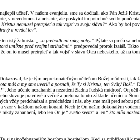
najlepší učiteľ. V našom evanjeliu, sme sa dočítali, ako Pán Ježiš Kris
e, v nevedomosti a neistote, ale poskytol im potrebné svetlo poučenia, 
 Kristus nemusel pretrpieť a tak vojsť vo svoju slávu?“
Ako by bol pove
ravý a revúci lev“.
 ten istý žalmista:
„ ..a prebodli mi ruky, nohy.“
Pýtate sa prečo sa neb
torá umĺkne pred svojimi strihačmi.“
predpovedal prorok Izaiáš. Takto i
 on to musel pretrpieť a tak vojsť v slávu Otca nebeského, až na tomto
okazoval, že je tým neprekonateľným učiteľom Božej múdrosti, tak že n
a máš a my sme uverili a poznali, že Ty si Kristus, ten Svätý Boží.“
Do
i!“
. Jeho učenie nezahanbí a nezatieni žiadna ľudská múdrosť. On učil 
Jeho slovo je pravdivé a večné a preto na tomto základe učeníci o Ňom 
rných vždy predchádzal a predchádza i nás, aby sme mali pred sebou p
ia a vzor v každom našom konaní. Nech je On naším dokonalým vodcom, 
 nikdy zahanbení, lebo len On je
“ svetlo sveta“
a len
“ kto mňa nasledu
o Ty si najpožehnanejším hosťom a hostiteľom. Keď sa približovali k m