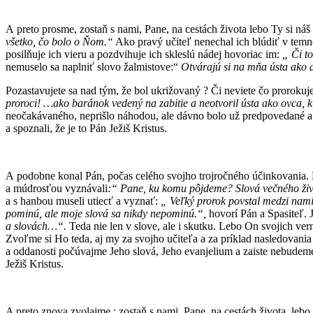
A preto prosme, zostaň s nami, Pane, na cestách života lebo Ty si náš 
všetko, čo bolo o Ňom.“
Ako pravý učiteľ nenechal ich blúdiť v temnot
posilňuje ich vieru a pozdvihuje ich skleslú nádej hovoriac im:
„ Či to
nemuselo sa naplniť slovo žalmistove:“
Otvárajú si na mňa ústa ako d
Pozastavujete sa nad tým, že bol ukrižovaný ? Či neviete čo prorokuje
proroci! …ako baránok vedený na zabitie a neotvoril ústa ako ovca, k
neočakávaného, neprišlo náhodou, ale dávno bolo už predpovedané a že
a spoznali, že je to Pán Ježiš Kristus.
A podobne konal Pán, počas celého svojho trojročného účinkovania. D
a múdrosťou vyznávali
:“ Pane, ku komu pôjdeme? Slová večného život
a s hanbou museli utiecť a vyznať:
„ Veľký prorok povstal medzi nam
pominú, ale moje slová sa nikdy nepominú.“,
hovorí Pán a Spasiteľ. 
a slovách…“.
Teda nie len v slove, ale i skutku. Lebo On svojich ve
Zvoľme si Ho teda, aj my za svojho učiteľa a za príklad nasledovan
a oddanosti počúvajme Jeho slová, Jeho evanjelium a zaiste nebudeme
Ježiš Kristus.
A preto znova zvolajme : zostaň s nami, Pane, na cestách života, leb