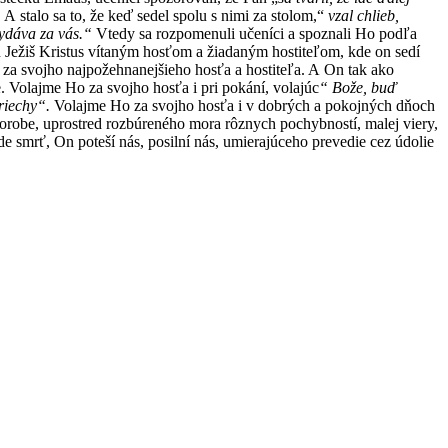
A stalo sa to, že keď sedel spolu s nimi za stolom,“
vzal chlieb,
vydáva za vás.“
Vtedy sa rozpomenuli učeníci a spoznali Ho podľa
n Ježiš Kristus vítaným hosťom a žiadaným hostiteľom, kde on sedí
i za svojho najpožehnanejšieho hosťa a hostiteľa. A On tak ako
 Volajme Ho za svojho hosťa i pri pokání, volajúc
“ Bože, buď
riechy“.
Volajme Ho za svojho hosťa i v dobrých a pokojných dňoch
horobe, uprostred rozbúreného mora rôznych pochybností, malej viery,
 smrť, On poteší nás, posilní nás, umierajúceho prevedie cez údolie