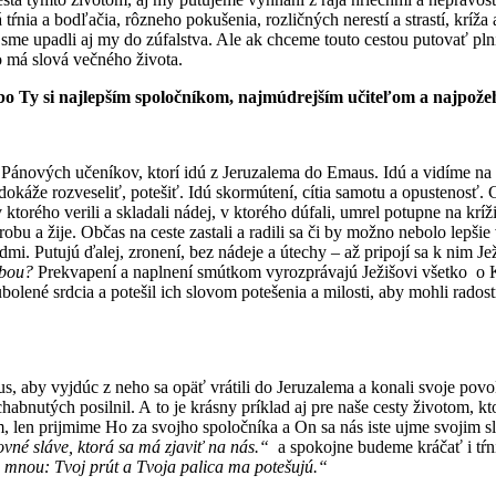
á tŕnia a bodľačia, rôzneho pokušenia, rozličných nerestí a strastí, kríž
y sme upadli aj my do zúfalstva. Ale ak chceme touto cestou putovať pln
o má slová večného života.
Lebo Ty si najlepším spoločníkom, najmúdrejším učiteľom a najpož
h Pánových učeníkov, ktorí idú z Jeruzalema do Emaus. Idú a vidíme na
káže rozveseliť, potešiť. Idú skormútení, cítia samotu a opustenosť. Cí
ve v ktorého verili a skladali nádej, v ktorého dúfali, umrel potupne na kr
 hrobu a žije. Občas na ceste zastali a radili sa či by možno nebolo lepš
idmi. Putujú ďalej, zronení, bez nádeje a útechy – až pripojí sa k nim Je
sebou?
Prekvapení a naplnení smútkom vyrozprávajú Ježišovi všetko o Kri
olené srdcia a potešil ich slovom potešenia a milosti, aby mohli rados
s, aby vyjdúc z neho sa opäť vrátili do Jeruzalema a konali svoje pov
, ochabnutých posilnil. A to je krásny príklad aj pre naše cesty život
, len prijmime Ho za svojho spoločníka a On sa nás iste ujme svojim sl
ovné sláve, ktorá sa má zjaviť na nás.“
a spokojne budeme kráčať i tŕni
o mnou: Tvoj prút a Tvoja palica ma potešujú.“