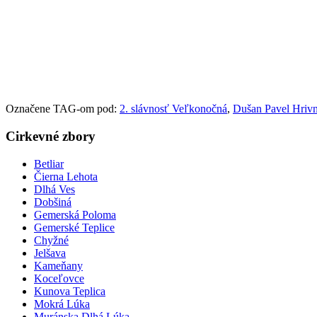
Označene TAG-om pod:
2. slávnosť Veľkonočná
,
Dušan Pavel Hriv
Cirkevné zbory
Betliar
Čierna Lehota
Dlhá Ves
Dobšiná
Gemerská Poloma
Gemerské Teplice
Chyžné
Jelšava
Kameňany
Koceľovce
Kunova Teplica
Mokrá Lúka
Muránska Dlhá Lúka