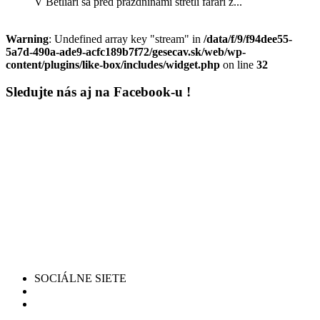
V Betliari sa pred prázdninami stretli farári z...
Warning
: Undefined array key "stream" in
/data/f/9/f94dee55-
5a7d-490a-ade9-acfc189b7f72/gesecav.sk/web/wp-
content/plugins/like-box/includes/widget.php
on line
32
Sledujte nás aj na Facebook-u !
SOCIÁLNE SIETE