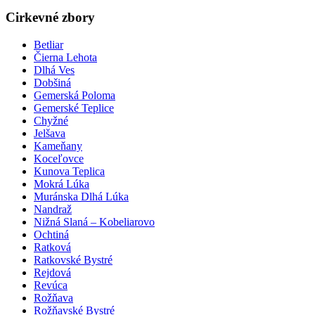
Cirkevné zbory
Betliar
Čierna Lehota
Dlhá Ves
Dobšiná
Gemerská Poloma
Gemerské Teplice
Chyžné
Jelšava
Kameňany
Koceľovce
Kunova Teplica
Mokrá Lúka
Muránska Dlhá Lúka
Nandraž
Nižná Slaná – Kobeliarovo
Ochtiná
Ratková
Ratkovské Bystré
Rejdová
Revúca
Rožňava
Rožňavské Bystré