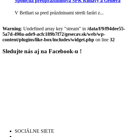
Spoločná predprázdninová SPK Rimavy a Gemera
V Betliari sa pred prázdninami stretli farári z...
Warning
: Undefined array key "stream" in
/data/f/9/f94dee55-
5a7d-490a-ade9-acfc189b7f72/gesecav.sk/web/wp-
content/plugins/like-box/includes/widget.php
on line
32
Sledujte nás aj na Facebook-u !
SOCIÁLNE SIETE