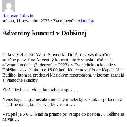
Radovan Gdovin
sobota, 11 novembra 2023
/
Zverejnené v
Aktuality
Adventný koncert v Dobšinej
Cirkevný zbor ECAV na Slovensku Dobšiná si vás dovoľuje
srdečne pozvať na Adventný koncert, ktorý sa uskutoční na 1.
adventnú nedeľu (3. december 2023) v Evanjelickom kostole v
Dobšinej so začiatkom o 16.00 hod. Koncertovať bude Kapela Jána
Budiho, ktorá sa predstaví klasickým repertoárom, v ktorom zaznejú
aj vianočné skladby.
Zloženie: husle, viola, kontrabas a spev …
Nenechajte si újsť nezabudnuteľný umelecký zážitok a spoločne sa
nalaďme na najkrajšie sviatky v roku ….
Vstupné je 5 € … Platí sa priamo pri vstupe do kostola … Tešíme sa
na vás …