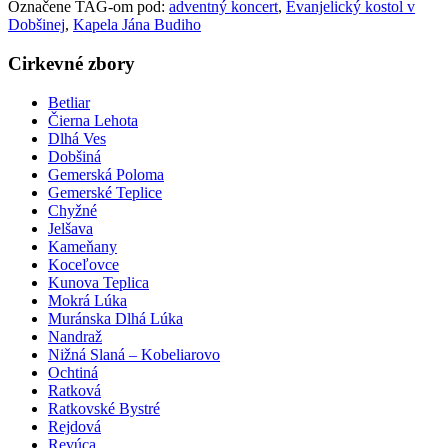
Označene TAG-om pod:
adventný koncert
,
Evanjelický kostol v
Dobšinej
,
Kapela Jána Budiho
Cirkevné zbory
Betliar
Čierna Lehota
Dlhá Ves
Dobšiná
Gemerská Poloma
Gemerské Teplice
Chyžné
Jelšava
Kameňany
Koceľovce
Kunova Teplica
Mokrá Lúka
Muránska Dlhá Lúka
Nandraž
Nižná Slaná – Kobeliarovo
Ochtiná
Ratková
Ratkovské Bystré
Rejdová
Revúca