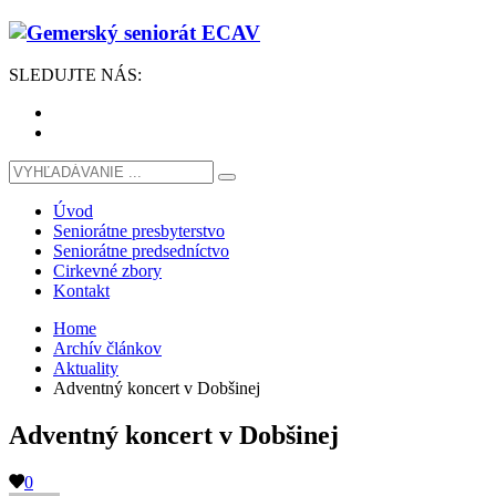
SLEDUJTE
NÁS
:
Úvod
Seniorátne presbyterstvo
Seniorátne predsedníctvo
Cirkevné zbory
Kontakt
Home
Archív článkov
Aktuality
Adventný koncert v Dobšinej
Adventný koncert v Dobšinej
0