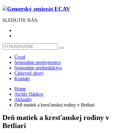
SLEDUJTE
NÁS
:
Úvod
Seniorátne presbyterstvo
Seniorátne predsedníctvo
Cirkevné zbory
Kontakt
Home
Archív článkov
Aktuality
Deň matiek a kresťanskej rodiny v Betliari
Deň matiek a kresťanskej rodiny v
Betliari