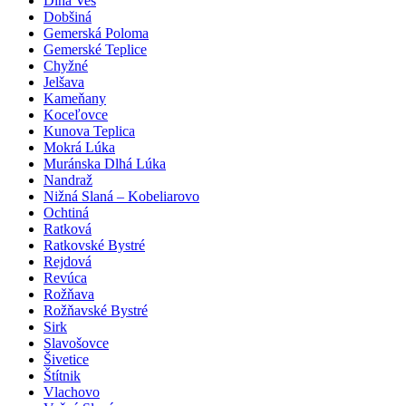
Dlhá Ves
Dobšiná
Gemerská Poloma
Gemerské Teplice
Chyžné
Jelšava
Kameňany
Koceľovce
Kunova Teplica
Mokrá Lúka
Muránska Dlhá Lúka
Nandraž
Nižná Slaná – Kobeliarovo
Ochtiná
Ratková
Ratkovské Bystré
Rejdová
Revúca
Rožňava
Rožňavské Bystré
Sirk
Slavošovce
Šivetice
Štítnik
Vlachovo