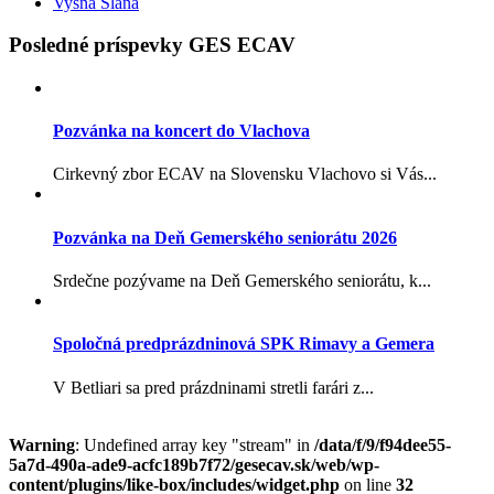
Vyšná Slaná
Posledné príspevky GES ECAV
Pozvánka na koncert do Vlachova
Cirkevný zbor ECAV na Slovensku Vlachovo si Vás...
Pozvánka na Deň Gemerského seniorátu 2026
Srdečne pozývame na Deň Gemerského seniorátu, k...
Spoločná predprázdninová SPK Rimavy a Gemera
V Betliari sa pred prázdninami stretli farári z...
Warning
: Undefined array key "stream" in
/data/f/9/f94dee55-
5a7d-490a-ade9-acfc189b7f72/gesecav.sk/web/wp-
content/plugins/like-box/includes/widget.php
on line
32