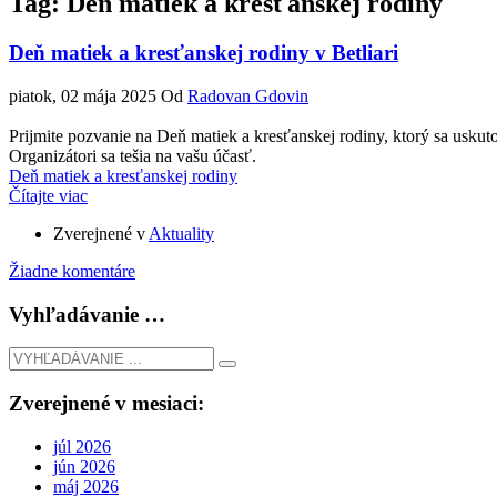
Tag: Deň matiek a kresťanskej rodiny
Deň matiek a kresťanskej rodiny v Betliari
piatok, 02 mája 2025
Od
Radovan Gdovin
Prijmite pozvanie na Deň matiek a kresťanskej rodiny, ktorý sa uskuto
Organizátori sa tešia na vašu účasť.
Deň matiek a kresťanskej rodiny
Čítajte viac
Zverejnené v
Aktuality
Žiadne komentáre
Vyhľadávanie …
Zverejnené v mesiaci:
júl 2026
jún 2026
máj 2026