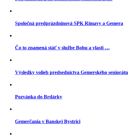
Spoločná predprázdninová SPK Rimavy a Gemera
Čo to znamená stáť v službe Bohu a vlasti …
Výsledky volieb predsedníctva Gemerského seniorátu
Pozvánka do Brdárky
Gemerčania v Banskej Bystrici