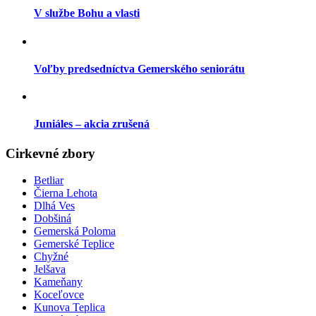
V službe Bohu a vlasti
Voľby predsedníctva Gemerského seniorátu
Juniáles – akcia zrušená
Cirkevné zbory
Betliar
Čierna Lehota
Dlhá Ves
Dobšiná
Gemerská Poloma
Gemerské Teplice
Chyžné
Jelšava
Kameňany
Koceľovce
Kunova Teplica