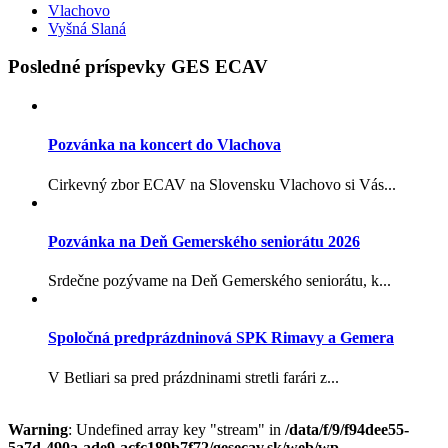
Vlachovo
Vyšná Slaná
Posledné príspevky GES ECAV
Pozvánka na koncert do Vlachova
Cirkevný zbor ECAV na Slovensku Vlachovo si Vás...
Pozvánka na Deň Gemerského seniorátu 2026
Srdečne pozývame na Deň Gemerského seniorátu, k...
Spoločná predprázdninová SPK Rimavy a Gemera
V Betliari sa pred prázdninami stretli farári z...
Warning
: Undefined array key "stream" in
/data/f/9/f94dee55-
5a7d-490a-ade9-acfc189b7f72/gesecav.sk/web/wp-