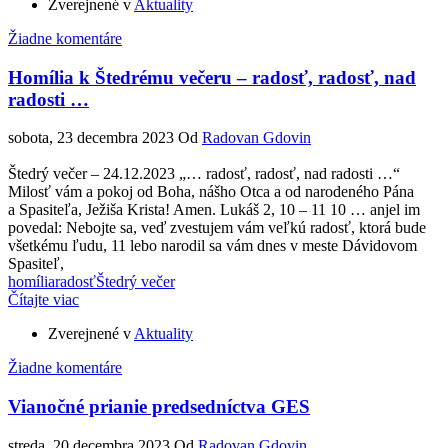
Zverejnené v
Aktuality
Žiadne komentáre
Homília k Štedrému večeru – radosť, radosť, nad
radosti …
sobota, 23 decembra 2023
Od
Radovan Gdovin
Štedrý večer – 24.12.2023 „… radosť, radosť, nad radosti …“
Milosť vám a pokoj od Boha, nášho Otca a od narodeného Pána
a Spasiteľa, Ježiša Krista! Amen. Lukáš 2, 10 – 11 10 … anjel im
povedal: Nebojte sa, veď zvestujem vám veľkú radosť, ktorá bude
všetkému ľudu, 11 lebo narodil sa vám dnes v meste Dávidovom
Spasiteľ,
homília
radosť
Štedrý večer
Čítajte viac
Zverejnené v
Aktuality
Žiadne komentáre
Vianočné prianie predsedníctva GES
streda, 20 decembra 2023
Od
Radovan Gdovin