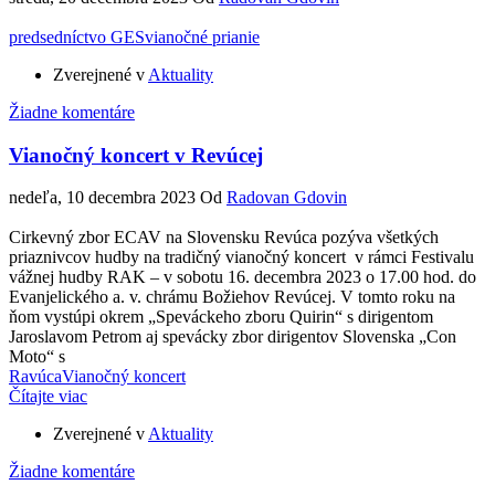
predsedníctvo GES
vianočné prianie
Zverejnené v
Aktuality
Žiadne komentáre
Vianočný koncert v Revúcej
nedeľa, 10 decembra 2023
Od
Radovan Gdovin
Cirkevný zbor ECAV na Slovensku Revúca pozýva všetkých
priaznivcov hudby na tradičný vianočný koncert v rámci Festivalu
vážnej hudby RAK – v sobotu 16. decembra 2023 o 17.00 hod. do
Evanjelického a. v. chrámu Božiehov Revúcej. V tomto roku na
ňom vystúpi okrem „Speváckeho zboru Quirin“ s dirigentom
Jaroslavom Petrom aj spevácky zbor dirigentov Slovenska „Con
Moto“ s
Ravúca
Vianočný koncert
Čítajte viac
Zverejnené v
Aktuality
Žiadne komentáre