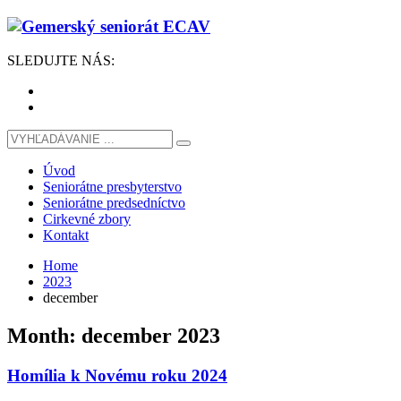
SLEDUJTE
NÁS
:
Úvod
Seniorátne presbyterstvo
Seniorátne predsedníctvo
Cirkevné zbory
Kontakt
Home
2023
december
Month: december 2023
Homília k Novému roku 2024