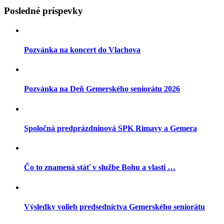
Posledné príspevky
Pozvánka na koncert do Vlachova
Pozvánka na Deň Gemerského seniorátu 2026
Spoločná predprázdninová SPK Rimavy a Gemera
Čo to znamená stáť v službe Bohu a vlasti …
Výsledky volieb predsedníctva Gemerského seniorátu