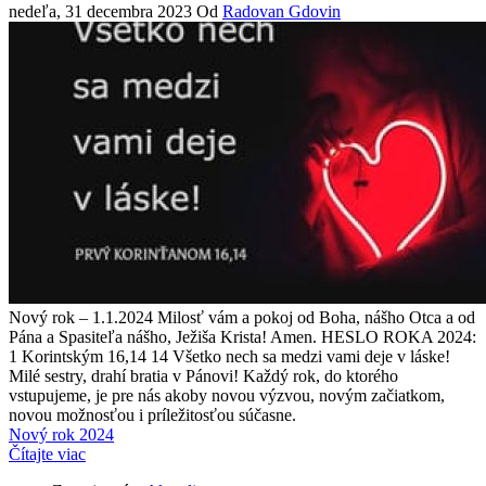
nedeľa, 31 decembra 2023
Od
Radovan Gdovin
Nový rok – 1.1.2024 Milosť vám a pokoj od Boha, nášho Otca a od
Pána a Spasiteľa nášho, Ježiša Krista! Amen. HESLO ROKA 2024:
1 Korintským 16,14 14 Všetko nech sa medzi vami deje v láske!
Milé sestry, drahí bratia v Pánovi! Každý rok, do ktorého
vstupujeme, je pre nás akoby novou výzvou, novým začiatkom,
novou možnosťou i príležitosťou súčasne.
Nový rok 2024
Čítajte viac