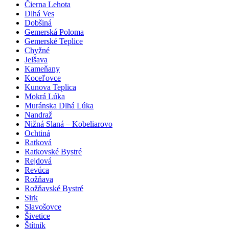
Čierna Lehota
Dlhá Ves
Dobšiná
Gemerská Poloma
Gemerské Teplice
Chyžné
Jelšava
Kameňany
Koceľovce
Kunova Teplica
Mokrá Lúka
Muránska Dlhá Lúka
Nandraž
Nižná Slaná – Kobeliarovo
Ochtiná
Ratková
Ratkovské Bystré
Rejdová
Revúca
Rožňava
Rožňavské Bystré
Sirk
Slavošovce
Šivetice
Štítnik