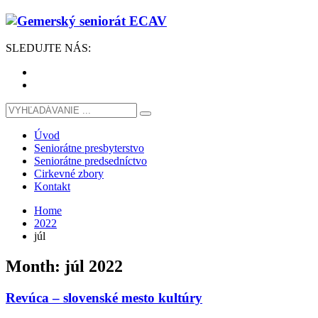
SLEDUJTE
NÁS
:
Úvod
Seniorátne presbyterstvo
Seniorátne predsedníctvo
Cirkevné zbory
Kontakt
Home
2022
júl
Month: júl 2022
Revúca – slovenské mesto kultúry