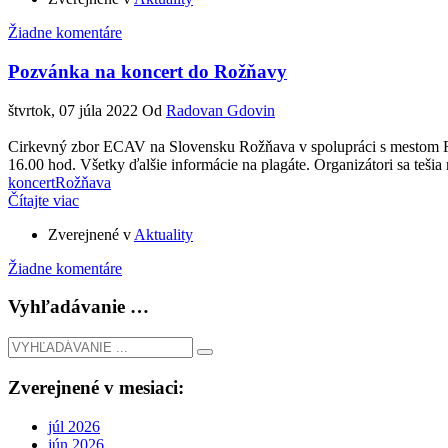
Žiadne komentáre
Pozvánka na koncert do Rožňavy
štvrtok, 07 júla 2022
Od
Radovan Gdovin
Cirkevný zbor ECAV na Slovensku Rožňava v spolupráci s mestom Ro
16.00 hod. Všetky ďalšie informácie na plagáte. Organizátori sa tešia
koncert
Rožňava
Čítajte viac
Zverejnené v
Aktuality
Žiadne komentáre
Vyhľadávanie …
Zverejnené v mesiaci:
júl 2026
jún 2026