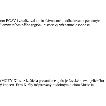
borom ECAV i zrealizoval akciu slávnostného odhaľovania pamätných
ujú obyvateľom nášho regiónu historicky významné osobnosti
 sa z kaštieľa presunieme aj do jelšavského evanjelického
ový koncert Fero Király inšpirovaný hudobným dielom Music in