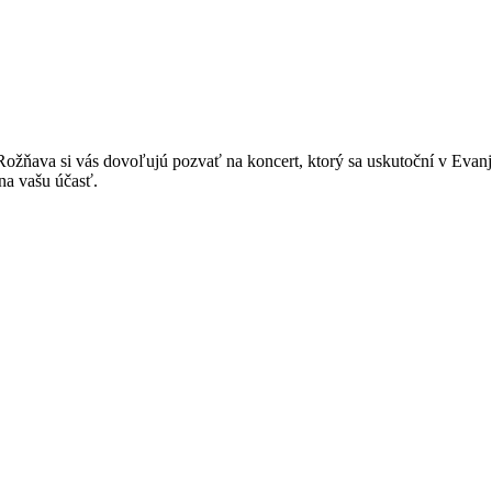
žňava si vás dovoľujú pozvať na koncert, ktorý sa uskutoční v Evan
 na vašu účasť.