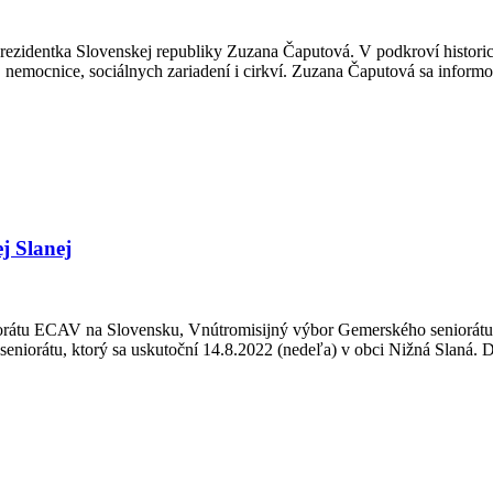
prezidentka Slovenskej republiky Zuzana Čaputová. V podkroví histori
 nemocnice, sociálnych zariadení i cirkví. Zuzana Čaputová sa informov
j Slanej
seniorátu ECAV na Slovensku, Vnútromisijný výbor Gemerského seniorá
niorátu, ktorý sa uskutoční 14.8.2022 (nedeľa) v obci Nižná Slaná. 