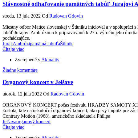
Slávnostné odhaľovanie pamätných tabúľ Jurajovi 
streda, 13 júla 2022
Od
Radovan Gdovin
Miestny odbor Matice slovenskej v Štítniku inicioval a v spoluprá
tabúľ Jurajovi Ambrózimu k pripravovanú k 275. výročiu jeho úmrtia
pochádzajúce,
Juraj Ambrózi
pamätná tabuľa
Štítnik
Čítajte viac
Zverejnené v
Aktuality
Žiadne komentáre
Organový koncert v Jelšave
utorok, 12 júla 2022
Od
Radovan Gdovin
ORGANOVÝ KONCERT počas festivalu HRADBY SAMOTY XI. FERO K
kostola, kde na uskutoční organový koncert, ako prvý impulz pre zá
Contrary Motion (1968), amerického skladateľa Philipa
Jelšava
organový koncert
Čítajte viac
Zverejnené v
Aktuality