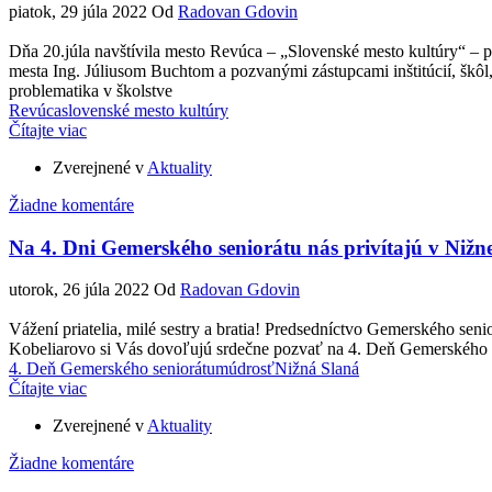
piatok, 29 júla 2022
Od
Radovan Gdovin
Dňa 20.júla navštívila mesto Revúca – „Slovenské mesto kultúry“ – 
mesta Ing. Júliusom Buchtom a pozvanými zástupcami inštitúcií, škôl,
problematika v školstve
Revúca
slovenské mesto kultúry
Čítajte viac
Zverejnené v
Aktuality
Žiadne komentáre
Na 4. Dni Gemerského seniorátu nás privítajú v Nižne
utorok, 26 júla 2022
Od
Radovan Gdovin
Vážení priatelia, milé sestry a bratia! Predsedníctvo Gemerského 
Kobeliarovo si Vás dovoľujú srdečne pozvať na 4. Deň Gemerského se
4. Deň Gemerského seniorátu
múdrosť
Nižná Slaná
Čítajte viac
Zverejnené v
Aktuality
Žiadne komentáre