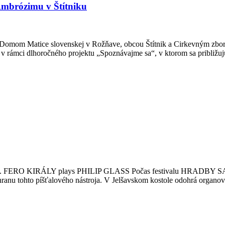
Ambrózimu v Štítniku
ci s Domom Matice slovenskej v Rožňave, obcou Štítnik a Cirkevným z
 v rámci dlhoročného projektu „Spoznávajme sa“, v ktorom sa približ
IRÁLY plays PHILIP GLASS Počas festivalu HRADBY SAMOTY XI.
chranu tohto píšťalového nástroja. V Jelšavskom kostole odohrá organ