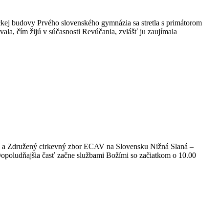
ckej budovy Prvého slovenského gymnázia sa stretla s primátorom
ala, čím žijú v súčasnosti Revúčania, zvlášť ju zaujímala
tu a Združený cirkevný zbor ECAV na Slovensku Nižná Slaná –
Dopoludňajšia časť začne službami Božími so začiatkom o 10.00