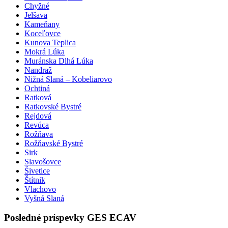
Chyžné
Jelšava
Kameňany
Koceľovce
Kunova Teplica
Mokrá Lúka
Muránska Dlhá Lúka
Nandraž
Nižná Slaná – Kobeliarovo
Ochtiná
Ratková
Ratkovské Bystré
Rejdová
Revúca
Rožňava
Rožňavské Bystré
Sirk
Slavošovce
Šivetice
Štítnik
Vlachovo
Vyšná Slaná
Posledné príspevky GES ECAV