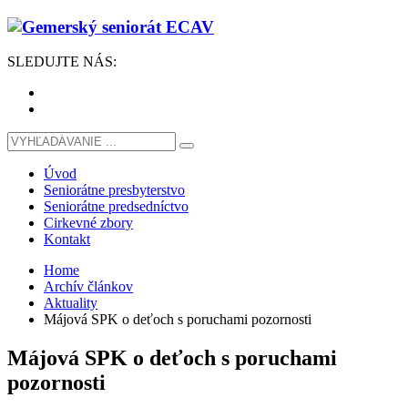
SLEDUJTE
NÁS
:
Úvod
Seniorátne presbyterstvo
Seniorátne predsedníctvo
Cirkevné zbory
Kontakt
Home
Archív článkov
Aktuality
Májová SPK o deťoch s poruchami pozornosti
Májová SPK o deťoch s poruchami
pozornosti