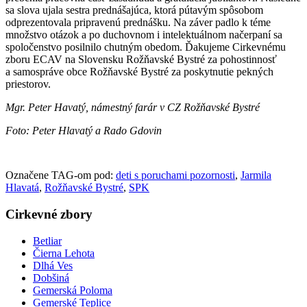
sa slova ujala sestra prednášajúca, ktorá pútavým spôsobom
odprezentovala pripravenú prednášku. Na záver padlo k téme
množstvo otázok a po duchovnom i intelektuálnom načerpaní sa
spoločenstvo posilnilo chutným obedom. Ďakujeme Cirkevnému
zboru ECAV na Slovensku Rožňavské Bystré za pohostinnosť
a samospráve obce Rožňavské Bystré za poskytnutie pekných
priestorov.
Mgr. Peter Havatý, námestný farár v CZ Rožňavské Bystré
Foto: Peter Hlavatý a Rado Gdovin
Označene TAG-om pod:
deti s poruchami pozornosti
,
Jarmila
Hlavatá
,
Rožňavské Bystré
,
SPK
Cirkevné zbory
Betliar
Čierna Lehota
Dlhá Ves
Dobšiná
Gemerská Poloma
Gemerské Teplice