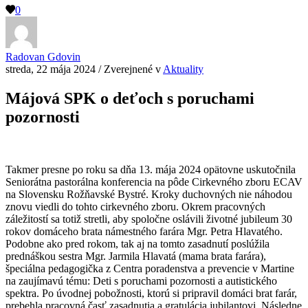
0
Radovan Gdovin
streda, 22 mája 2024
/
Zverejnené v
Aktuality
Májová SPK o deťoch s poruchami
pozornosti
Takmer presne po roku sa dňa 13. mája 2024 opätovne uskutočnila
Seniorátna pastorálna konferencia na pôde Cirkevného zboru ECAV
na Slovensku Rožňavské Bystré. Kroky duchovných nie náhodou
znovu viedli do tohto cirkevného zboru. Okrem pracovných
záležitostí sa totiž stretli, aby spoločne oslávili životné jubileum 30
rokov domáceho brata námestného farára Mgr. Petra Hlavatého.
Podobne ako pred rokom, tak aj na tomto zasadnutí poslúžila
prednáškou sestra Mgr. Jarmila Hlavatá (mama brata farára),
špeciálna pedagogička z Centra poradenstva a prevencie v Martine
na zaujímavú tému: Deti s poruchami pozornosti a autistického
spektra. Po úvodnej pobožnosti, ktorú si pripravil domáci brat farár,
prebehla pracovná časť zasadnutia a gratulácia jubilantovi. Následne