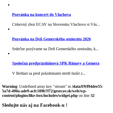
Pozvánka na koncert do Vlachova
Cirkevný zbor ECAV na Slovensku Vlachovo si Vás...
Pozvánka na Deň Gemerského seniorátu 2026
Srdečne pozývame na Deň Gemerského seniorátu, k...
Spoločná predprázdninová SPK Rimavy a Gemera
V Betliari sa pred prázdninami stretli farári z...
Warning
: Undefined array key "stream" in
/data/f/9/f94dee55-
5a7d-490a-ade9-acfc189b7f72/gesecav.sk/web/wp-
content/plugins/like-box/includes/widget.php
on line
32
Sledujte nás aj na Facebook-u !