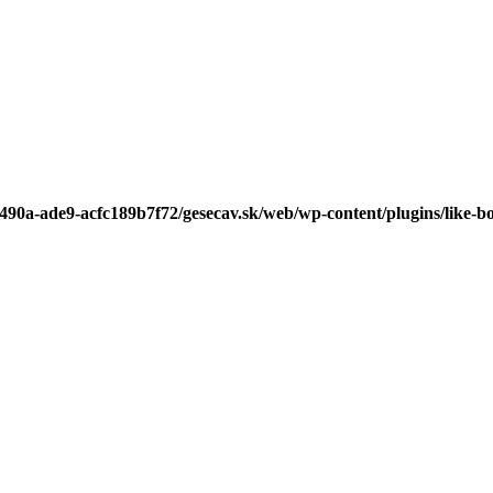
-490a-ade9-acfc189b7f72/gesecav.sk/web/wp-content/plugins/like-b