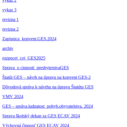
vykaz 2
vykaz 3
revizna 1
revizna 2
Zapisnica_konvent.GES.2024
archiv
rozpocet_coj_GES2025
Sprava_o cinnosti_presbyterstvaGES
Štatút GES – návrh na úpravu na konvent GES-2
Dôvodová správa k návrhu na úpravu Štatútu GES
VMV 2024
GES – správa.ludnatost_pohyb.obyvatelstva. 2024
Sprava školský dekan za GES ECAV 2024
Výchovná činnosť GES ECAV 2024