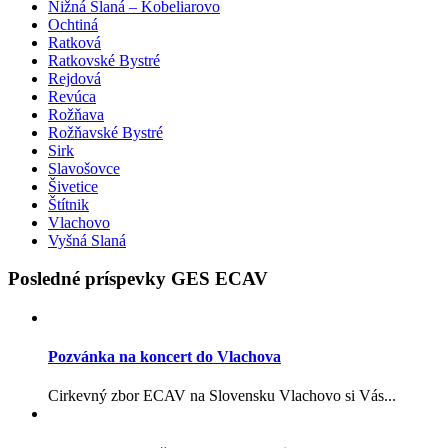
Nižná Slaná – Kobeliarovo
Ochtiná
Ratková
Ratkovské Bystré
Rejdová
Revúca
Rožňava
Rožňavské Bystré
Sirk
Slavošovce
Šivetice
Štítnik
Vlachovo
Vyšná Slaná
Posledné príspevky GES ECAV
Pozvánka na koncert do Vlachova
Cirkevný zbor ECAV na Slovensku Vlachovo si Vás...