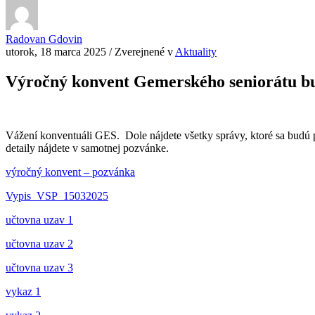
Radovan Gdovin
utorok, 18 marca 2025
/
Zverejnené v
Aktuality
Výročný konvent Gemerského seniorátu b
Vážení konventuáli GES. Dole nájdete všetky správy, ktoré sa budú 
detaily nájdete v samotnej pozvánke.
výročný konvent – pozvánka
Vypis_VSP_15032025
učtovna uzav 1
učtovna uzav 2
učtovna uzav 3
vykaz 1