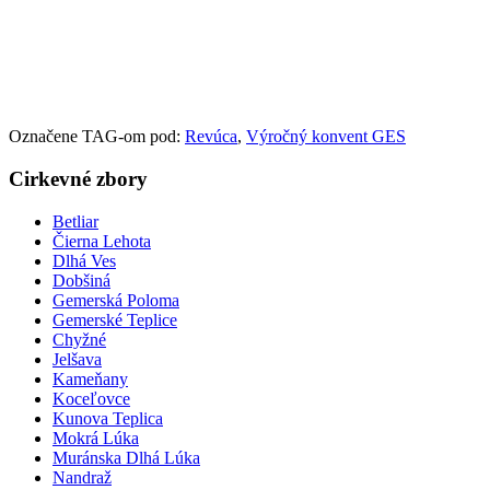
Označene TAG-om pod:
Revúca
,
Výročný konvent GES
Cirkevné zbory
Betliar
Čierna Lehota
Dlhá Ves
Dobšiná
Gemerská Poloma
Gemerské Teplice
Chyžné
Jelšava
Kameňany
Koceľovce
Kunova Teplica
Mokrá Lúka
Muránska Dlhá Lúka
Nandraž