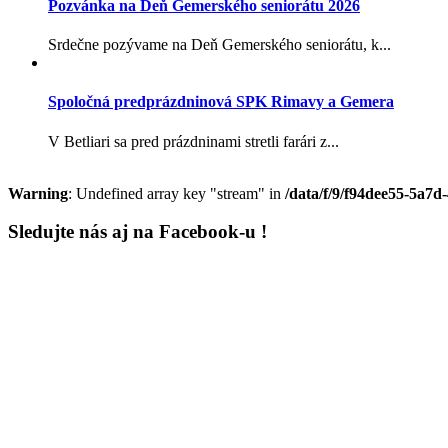
Pozvánka na Deň Gemerského seniorátu 2026
Srdečne pozývame na Deň Gemerského seniorátu, k...
Spoločná predprázdninová SPK Rimavy a Gemera
V Betliari sa pred prázdninami stretli farári z...
Warning
: Undefined array key "stream" in
/data/f/9/f94dee55-5a7d
Sledujte nás aj na Facebook-u !