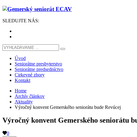
SLEDUJTE
NÁS
:
Úvod
Seniorátne presbyterstvo
Seniorátne predsedníctvo
Cirkevné zbory
Kontakt
Home
Archív článkov
Aktuality
Výročný konvent Gemerského seniorátu bude Revúcej
Výročný konvent Gemerského seniorátu b
0