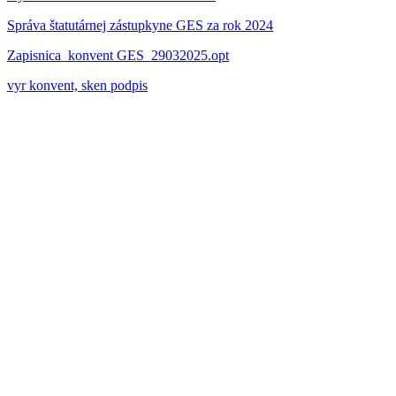
Správa štatutárnej zástupkyne GES za rok 2024
Zapisnica_konvent GES_29032025.opt
vyr konvent, sken podpis