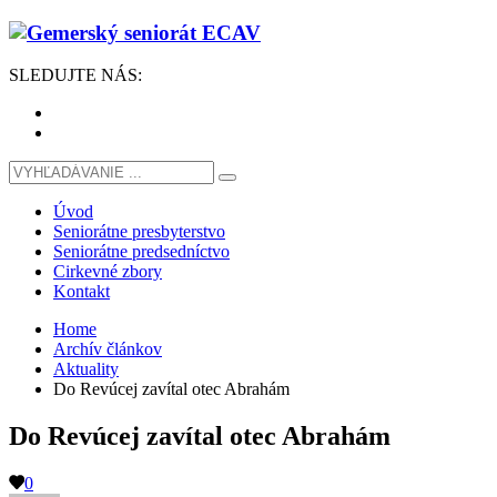
SLEDUJTE
NÁS
:
Úvod
Seniorátne presbyterstvo
Seniorátne predsedníctvo
Cirkevné zbory
Kontakt
Home
Archív článkov
Aktuality
Do Revúcej zavítal otec Abrahám
Do Revúcej zavítal otec Abrahám
0