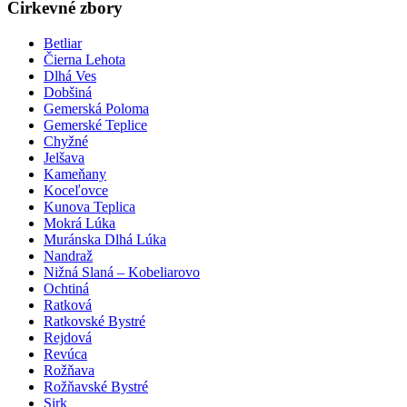
Cirkevné zbory
Betliar
Čierna Lehota
Dlhá Ves
Dobšiná
Gemerská Poloma
Gemerské Teplice
Chyžné
Jelšava
Kameňany
Koceľovce
Kunova Teplica
Mokrá Lúka
Muránska Dlhá Lúka
Nandraž
Nižná Slaná – Kobeliarovo
Ochtiná
Ratková
Ratkovské Bystré
Rejdová
Revúca
Rožňava
Rožňavské Bystré
Sirk