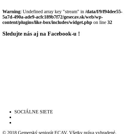
Warning
: Undefined array key "stream" in
/data/f/9/f94dee55-
5a7d-490a-ade9-acfc189b7f72/gesecav.sk/web/wp-
content/plugins/like-box/includes/widget.php
on line
32
Sledujte nás aj na Facebook-u !
SOCIÁLNE SIETE
© 2018 Gemerský seniorát ECAV. Všetky práva vyhradené.