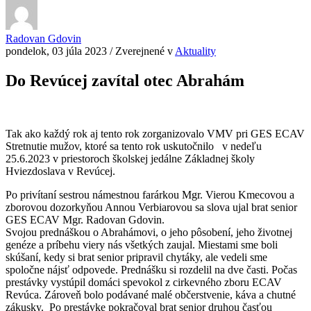
Radovan Gdovin
pondelok, 03 júla 2023
/
Zverejnené v
Aktuality
Do Revúcej zavítal otec Abrahám
Tak ako každý rok aj tento rok zorganizovalo VMV pri GES ECAV
Stretnutie mužov, ktoré sa tento rok uskutočnilo v nedeľu
25.6.2023 v priestoroch školskej jedálne Základnej školy
Hviezdoslava v Revúcej.
Po privítaní sestrou námestnou farárkou Mgr. Vierou Kmecovou a
zborovou dozorkyňou Annou Verbiarovou sa slova ujal brat senior
GES ECAV Mgr. Radovan Gdovin.
Svojou prednáškou o Abrahámovi, o jeho pôsobení, jeho životnej
genéze a príbehu viery nás všetkých zaujal. Miestami sme boli
skúšaní, kedy si brat senior pripravil chytáky, ale vedeli sme
spoločne nájsť odpovede. Prednášku si rozdelil na dve časti. Počas
prestávky vystúpil domáci spevokol z cirkevného zboru ECAV
Revúca. Zároveň bolo podávané malé občerstvenie, káva a chutné
zákusky. Po prestávke pokračoval brat senior druhou časťou