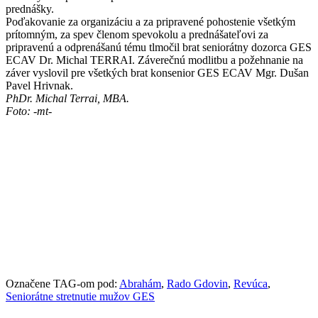
prednášky.
Poďakovanie za organizáciu a za pripravené pohostenie všetkým
prítomným, za spev členom spevokolu a prednášateľovi za
pripravenú a odprenášanú tému tlmočil brat seniorátny dozorca GES
ECAV Dr. Michal TERRAI. Záverečnú modlitbu a požehnanie na
záver vyslovil pre všetkých brat konsenior GES ECAV Mgr. Dušan
Pavel Hrivnak.
PhDr. Michal Terrai, MBA.
Foto: -mt-
Označene TAG-om pod:
Abrahám
,
Rado Gdovin
,
Revúca
,
Seniorátne stretnutie mužov GES