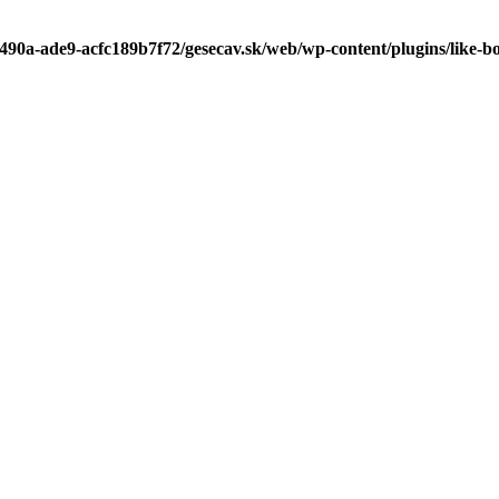
-490a-ade9-acfc189b7f72/gesecav.sk/web/wp-content/plugins/like-b