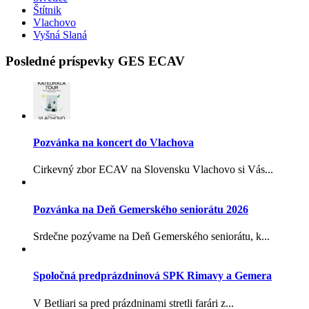
Štítnik
Vlachovo
Vyšná Slaná
Posledné príspevky GES ECAV
Pozvánka na koncert do Vlachova
Cirkevný zbor ECAV na Slovensku Vlachovo si Vás...
Pozvánka na Deň Gemerského seniorátu 2026
Srdečne pozývame na Deň Gemerského seniorátu, k...
Spoločná predprázdninová SPK Rimavy a Gemera
V Betliari sa pred prázdninami stretli farári z...