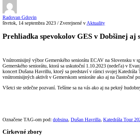
Radovan Gdovin
štvrtok, 14 septembra 2023
/
Zverejnené v
Aktuality
Prehliadka spevokolov GES v Dobšinej aj 
Vnútromisijný výbor Gemerského seniorátu ECAV na Slovensku v sp
Gemerského seniorátu, ktorá sa uskutoční 1.10.2023 (nedeľa) v Evan
koncert Dušana Havrillu, ktorý sa predstaví v rámci svojej Katedrál
vnútromisijných aktivít v Gemerskom senioráte ako aj na čiastočné p
Všetci ste srdečne pozvaní. Tešíme sa na vás ako aj na pekný hudobný
Označene TAG-om pod:
dobsina
,
Dušan Havrilla
,
Katedrála Tour 20
Cirkevné zbory