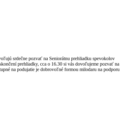
ľujú srdečne pozvať na Seniorátnu prehliadku spevokolov
skončení prehliadky, cca o 16.30 si vás dovoľujeme pozvať na
Vstupné na podujatie je dobrovoľné formou milodaru na podporu