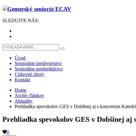
SLEDUJTE
NÁS
:
Úvod
Seniorátne presbyterstvo
Seniorátne predsedníctvo
Cirkevné zbory
Kontakt
Home
Archív článkov
Aktuality
Prehliadka spevokolov GES v Dobšinej aj s koncertom Katedr
Prehliadka spevokolov GES v Dobšinej aj 
0