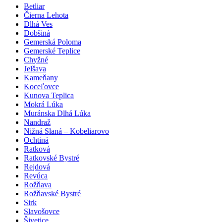
Betliar
Čierna Lehota
Dlhá Ves
Dobšiná
Gemerská Poloma
Gemerské Teplice
Chyžné
Jelšava
Kameňany
Koceľovce
Kunova Teplica
Mokrá Lúka
Muránska Dlhá Lúka
Nandraž
Nižná Slaná – Kobeliarovo
Ochtiná
Ratková
Ratkovské Bystré
Rejdová
Revúca
Rožňava
Rožňavské Bystré
Sirk
Slavošovce
Šivetice