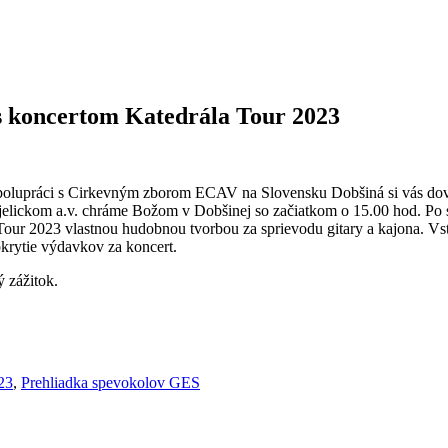
s koncertom Katedrála Tour 2023
olupráci s Cirkevným zborom ECAV na Slovensku Dobšiná si vás dovo
jelickom a.v. chráme Božom v Dobšinej so začiatkom o 15.00 hod. Po 
a Tour 2023 vlastnou hudobnou tvorbou za sprievodu gitary a kajona. 
okrytie výdavkov za koncert.
 zážitok.
23
,
Prehliadka spevokolov GES