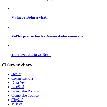
V službe Bohu a vlasti
Voľby predsedníctva Gemerského seniorátu
Juniáles – akcia zrušená
Cirkevné zbory
Betliar
Čierna Lehota
Dlhá Ves
Dobšiná
Gemerská Poloma
Gemerské Teplice
Chyžné
Jelšava