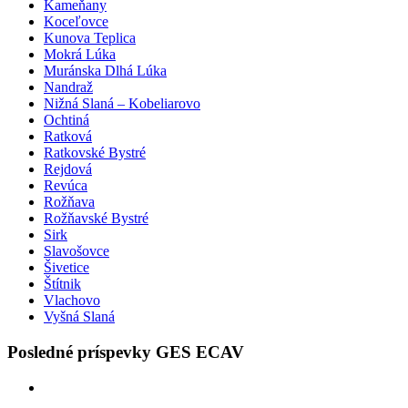
Kameňany
Koceľovce
Kunova Teplica
Mokrá Lúka
Muránska Dlhá Lúka
Nandraž
Nižná Slaná – Kobeliarovo
Ochtiná
Ratková
Ratkovské Bystré
Rejdová
Revúca
Rožňava
Rožňavské Bystré
Sirk
Slavošovce
Šivetice
Štítnik
Vlachovo
Vyšná Slaná
Posledné príspevky GES ECAV