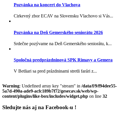
Pozvánka na koncert do Vlachova
Cirkevný zbor ECAV na Slovensku Vlachovo si Vás...
Pozvánka na Deň Gemerského seniorátu 2026
Srdečne pozývame na Deň Gemerského seniorátu, k...
Spoločná predprázdninová SPK Rimavy a Gemera
V Betliari sa pred prázdninami stretli farári z...
Warning
: Undefined array key "stream" in
/data/f/9/f94dee55-
5a7d-490a-ade9-acfc189b7f72/gesecav.sk/web/wp-
content/plugins/like-box/includes/widget.php
on line
32
Sledujte nás aj na Facebook-u !