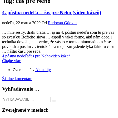
Tag: čas pre Neho
4. pôstna nedeľa – čas pre Neho (video kázeň)
nedeľa, 22 marca 2020
Od
Radovan Gdovin
… milé sestry, drahí bratia … aj na 4. pôstnu nedeľu som tu pre vás
so zvesťou Božieho slova … aspoň v takej forme, akú nám doba i
technika dovoľuje … verím, že vás to v tomto mimoriadnom čase
povbudí a posilní … tentokrát sa moje zamyslenie týka faktoru času
… nášho času pre seba,
4.pôstna nedeľa
čas pre Neho
video kázeň
Čítajte viac
Zverejnené v
Aktuality
Žiadne komentáre
Vyhľadávanie …
Zverejnené v mesiaci: