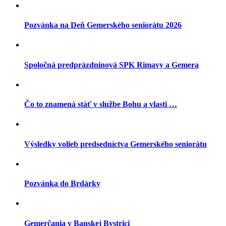
Pozvánka na Deň Gemerského seniorátu 2026
Spoločná predprázdninová SPK Rimavy a Gemera
Čo to znamená stáť v službe Bohu a vlasti …
Výsledky volieb predsedníctva Gemerského seniorátu
Pozvánka do Brdárky
Gemerčania v Banskej Bystrici