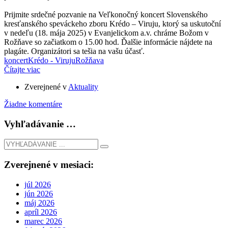
Prijmite srdečné pozvanie na Veľkonočný koncert Slovenského
kresťanského speváckeho zboru Krédo – Viruju, ktorý sa uskutoční
v nedeľu (18. mája 2025) v Evanjelickom a.v. chráme Božom v
Rožňave so začiatkom o 15.00 hod. Ďalšie informácie nájdete na
plagáte. Organizátori sa tešia na vašu účasť.
koncert
Krédo - Viruju
Rožňava
Čítajte viac
Zverejnené v
Aktuality
Žiadne komentáre
Vyhľadávanie …
Zverejnené v mesiaci:
júl 2026
jún 2026
máj 2026
apríl 2026
marec 2026