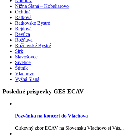
Nandraž
Nižná Slaná – Kobeliarovo
Ochtiná
Ratková
Ratkovské Bystré
Rejdová
Revúca
Rožňava
Rožňavské Bystré
Sirk
Slavošovce
Šivetice
Štítnik
Vlachovo
Vyšná Slaná
Posledné príspevky GES ECAV
Pozvánka na koncert do Vlachova
Cirkevný zbor ECAV na Slovensku Vlachovo si Vás...