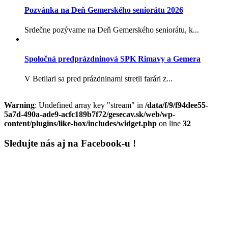
Pozvánka na Deň Gemerského seniorátu 2026
Srdečne pozývame na Deň Gemerského seniorátu, k...
Spoločná predprázdninová SPK Rimavy a Gemera
V Betliari sa pred prázdninami stretli farári z...
Warning
: Undefined array key "stream" in
/data/f/9/f94dee55-
5a7d-490a-ade9-acfc189b7f72/gesecav.sk/web/wp-
content/plugins/like-box/includes/widget.php
on line
32
Sledujte nás aj na Facebook-u !