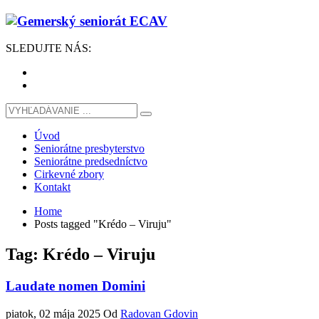
SLEDUJTE
NÁS
:
Úvod
Seniorátne presbyterstvo
Seniorátne predsedníctvo
Cirkevné zbory
Kontakt
Home
Posts tagged "Krédo – Viruju"
Tag: Krédo – Viruju
Laudate nomen Domini
piatok, 02 mája 2025
Od
Radovan Gdovin