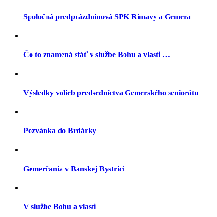
Spoločná predprázdninová SPK Rimavy a Gemera
Čo to znamená stáť v službe Bohu a vlasti …
Výsledky volieb predsedníctva Gemerského seniorátu
Pozvánka do Brdárky
Gemerčania v Banskej Bystrici
V službe Bohu a vlasti