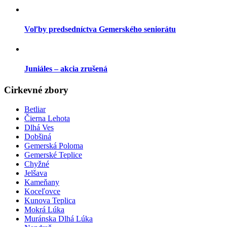
Voľby predsedníctva Gemerského seniorátu
Juniáles – akcia zrušená
Cirkevné zbory
Betliar
Čierna Lehota
Dlhá Ves
Dobšiná
Gemerská Poloma
Gemerské Teplice
Chyžné
Jelšava
Kameňany
Koceľovce
Kunova Teplica
Mokrá Lúka
Muránska Dlhá Lúka