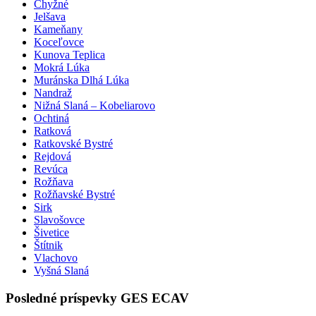
Chyžné
Jelšava
Kameňany
Koceľovce
Kunova Teplica
Mokrá Lúka
Muránska Dlhá Lúka
Nandraž
Nižná Slaná – Kobeliarovo
Ochtiná
Ratková
Ratkovské Bystré
Rejdová
Revúca
Rožňava
Rožňavské Bystré
Sirk
Slavošovce
Šivetice
Štítnik
Vlachovo
Vyšná Slaná
Posledné príspevky GES ECAV