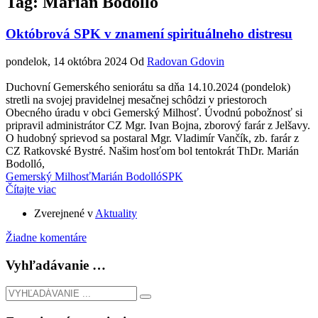
Tag: Marián Bodolló
Októbrová SPK v znamení spirituálneho distresu
pondelok, 14 októbra 2024
Od
Radovan Gdovin
Duchovní Gemerského seniorátu sa dňa 14.10.2024 (pondelok)
stretli na svojej pravidelnej mesačnej schôdzi v priestoroch
Obecného úradu v obci Gemerský Milhosť. Úvodnú pobožnosť si
pripravil administrátor CZ Mgr. Ivan Bojna, zborový farár z Jelšavy.
O hudobný sprievod sa postaral Mgr. Vladimír Vančík, zb. farár z
CZ Ratkovské Bystré. Našim hosťom bol tentokrát ThDr. Marián
Bodolló,
Gemerský Milhosť
Marián Bodolló
SPK
Čítajte viac
Zverejnené v
Aktuality
Žiadne komentáre
Vyhľadávanie …