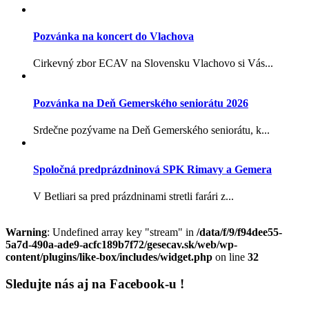
Pozvánka na koncert do Vlachova
Cirkevný zbor ECAV na Slovensku Vlachovo si Vás...
Pozvánka na Deň Gemerského seniorátu 2026
Srdečne pozývame na Deň Gemerského seniorátu, k...
Spoločná predprázdninová SPK Rimavy a Gemera
V Betliari sa pred prázdninami stretli farári z...
Warning
: Undefined array key "stream" in
/data/f/9/f94dee55-
5a7d-490a-ade9-acfc189b7f72/gesecav.sk/web/wp-
content/plugins/like-box/includes/widget.php
on line
32
Sledujte nás aj na Facebook-u !