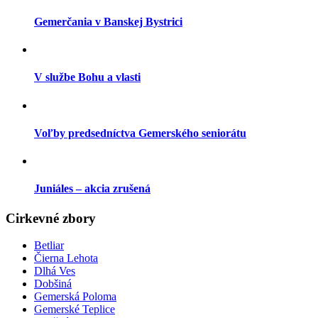
Gemerčania v Banskej Bystrici
V službe Bohu a vlasti
Voľby predsedníctva Gemerského seniorátu
Juniáles – akcia zrušená
Cirkevné zbory
Betliar
Čierna Lehota
Dlhá Ves
Dobšiná
Gemerská Poloma
Gemerské Teplice