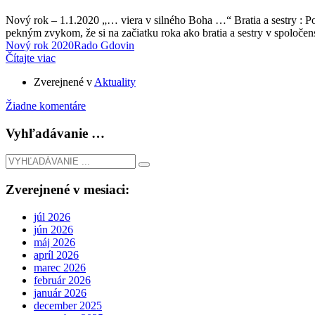
Nový rok – 1.1.2020 „… viera v silného Boha …“ Bratia a sestry : P
pekným zvykom, že si na začiatku roka ako bratia a sestry v spoločenst
Nový rok 2020
Rado Gdovin
Čítajte viac
Zverejnené v
Aktuality
Žiadne komentáre
Vyhľadávanie …
Zverejnené v mesiaci:
júl 2026
jún 2026
máj 2026
apríl 2026
marec 2026
február 2026
január 2026
december 2025