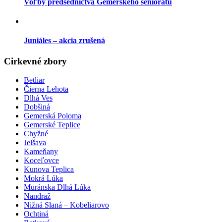
Voľby predsedníctva Gemerského seniorátu
Juniáles – akcia zrušená
Cirkevné zbory
Betliar
Čierna Lehota
Dlhá Ves
Dobšiná
Gemerská Poloma
Gemerské Teplice
Chyžné
Jelšava
Kameňany
Koceľovce
Kunova Teplica
Mokrá Lúka
Muránska Dlhá Lúka
Nandraž
Nižná Slaná – Kobeliarovo
Ochtiná