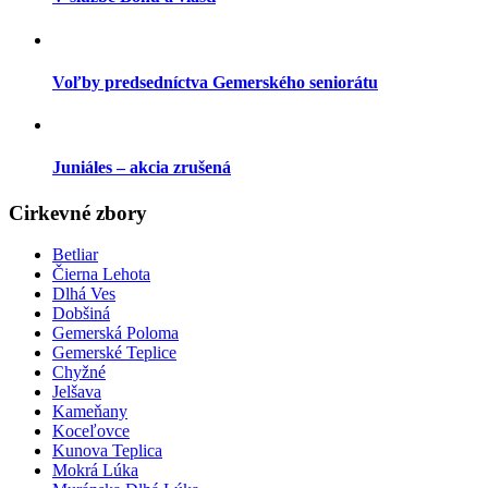
Voľby predsedníctva Gemerského seniorátu
Juniáles – akcia zrušená
Cirkevné zbory
Betliar
Čierna Lehota
Dlhá Ves
Dobšiná
Gemerská Poloma
Gemerské Teplice
Chyžné
Jelšava
Kameňany
Koceľovce
Kunova Teplica
Mokrá Lúka