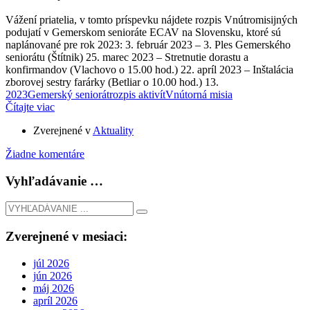
Vážení priatelia, v tomto príspevku nájdete rozpis Vnútromisijných
podujatí v Gemerskom senioráte ECAV na Slovensku, ktoré sú
naplánované pre rok 2023: 3. február 2023 – 3. Ples Gemerského
seniorátu (Štítnik) 25. marec 2023 – Stretnutie dorastu a
konfirmandov (Vlachovo o 15.00 hod.) 22. apríl 2023 – Inštalácia
zborovej sestry farárky (Betliar o 10.00 hod.) 13.
2023
Gemerský seniorát
rozpis aktivít
Vnútorná misia
Čítajte viac
Zverejnené v
Aktuality
Žiadne komentáre
Vyhľadávanie …
Zverejnené v mesiaci:
júl 2026
jún 2026
máj 2026
apríl 2026