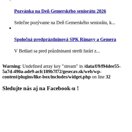
Pozvánka na Deň Gemerského seniorátu 2026
Srdečne pozývame na Deň Gemerského seniorátu, k...
Spoločná predprázdninová SPK Rimavy a Gemera
V Betliari sa pred prázdninami stretli farári z...
Warning
: Undefined array key "stream" in
/data/f/9/f94dee55-
5a7d-490a-ade9-acfc189b7f72/gesecav.sk/web/wp-
content/plugins/like-box/includes/widget.php
on line
32
Sledujte nás aj na Facebook-u !