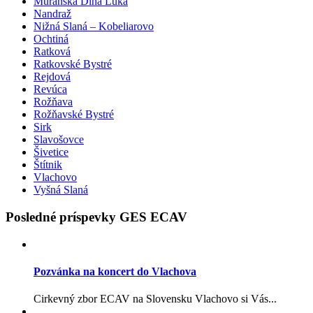
Muránska Dlhá Lúka
Nandraž
Nižná Slaná – Kobeliarovo
Ochtiná
Ratková
Ratkovské Bystré
Rejdová
Revúca
Rožňava
Rožňavské Bystré
Sirk
Slavošovce
Šivetice
Štítnik
Vlachovo
Vyšná Slaná
Posledné príspevky GES ECAV
Pozvánka na koncert do Vlachova
Cirkevný zbor ECAV na Slovensku Vlachovo si Vás...