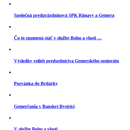
Spoločná predprázdninová SPK Rimavy a Gemera
Čo to znamená stáť v službe Bohu a vlasti …
Výsledky volieb predsedníctva Gemerského seniorátu
Pozvánka do Brdárky
Gemerčania v Banskej Bystrici
V službe Bohu a vlasti