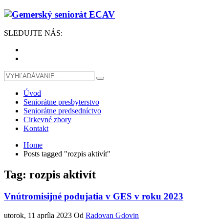
SLEDUJTE
NÁS
:
Úvod
Seniorátne presbyterstvo
Seniorátne predsedníctvo
Cirkevné zbory
Kontakt
Home
Posts tagged "rozpis aktivít"
Tag: rozpis aktivít
Vnútromisijné podujatia v GES v roku 2023
utorok, 11 apríla 2023
Od
Radovan Gdovin