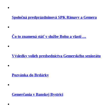
Spoločná predprázdninová SPK Rimavy a Gemera
Čo to znamená stáť v službe Bohu a vlasti …
Výsledky volieb predsedníctva Gemerského seniorátu
Pozvánka do Brdárky
Gemerčania v Banskej Bystrici