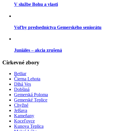
V službe Bohu a vlasti
Voľby predsedníctva Gemerského seniorátu
Juniáles – akcia zrušená
Cirkevné zbory
Betliar
Čierna Lehota
Dlhá Ves
Dobšiná
Gemerská Poloma
Gemerské Teplice
Chyžné
Jelšava
Kameňany
Koceľovce
Kunova Teplica