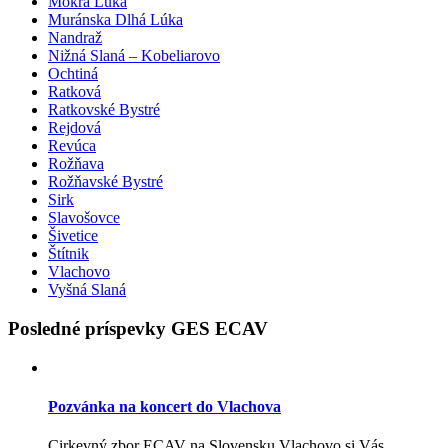
Mokrá Lúka
Muránska Dlhá Lúka
Nandraž
Nižná Slaná – Kobeliarovo
Ochtiná
Ratková
Ratkovské Bystré
Rejdová
Revúca
Rožňava
Rožňavské Bystré
Sirk
Slavošovce
Šivetice
Štítnik
Vlachovo
Vyšná Slaná
Posledné príspevky GES ECAV
Pozvánka na koncert do Vlachova
Cirkevný zbor ECAV na Slovensku Vlachovo si Vás...