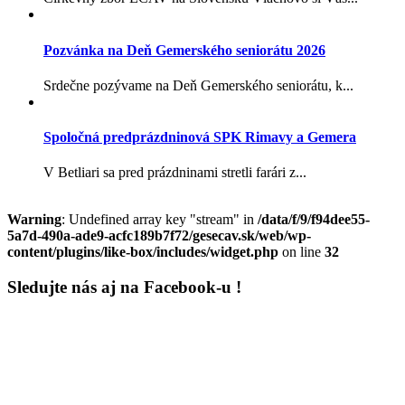
Pozvánka na Deň Gemerského seniorátu 2026
Srdečne pozývame na Deň Gemerského seniorátu, k...
Spoločná predprázdninová SPK Rimavy a Gemera
V Betliari sa pred prázdninami stretli farári z...
Warning
: Undefined array key "stream" in
/data/f/9/f94dee55-
5a7d-490a-ade9-acfc189b7f72/gesecav.sk/web/wp-
content/plugins/like-box/includes/widget.php
on line
32
Sledujte nás aj na Facebook-u !