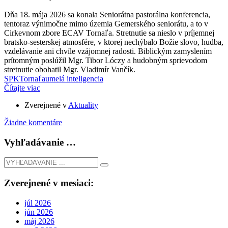
Dňa 18. mája 2026 sa konala Seniorátna pastorálna konferencia,
tentoraz výnimočne mimo územia Gemerského seniorátu, a to v
Cirkevnom zbore ECAV Tornaľa. Stretnutie sa nieslo v príjemnej
bratsko-sesterskej atmosfére, v ktorej nechýbalo Božie slovo, hudba,
vzdelávanie ani chvíle vzájomnej radosti. Biblickým zamyslením
prítomným poslúžil Mgr. Tibor Lóczy a hudobným sprievodom
stretnutie obohatil Mgr. Vladimír Vančík.
SPK
Tornaľa
umelá inteligencia
Čítajte viac
Zverejnené v
Aktuality
Žiadne komentáre
Vyhľadávanie …
Zverejnené v mesiaci:
júl 2026
jún 2026
máj 2026