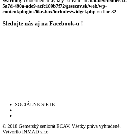
Warning
: Undefined array key "stream" in
/data/f/9/f94dee55-
5a7d-490a-ade9-acfc189b7f72/gesecav.sk/web/wp-
content/plugins/like-box/includes/widget.php
on line
32
Sledujte nás aj na Facebook-u !
SOCIÁLNE SIETE
© 2018 Gemerský seniorát ECAV. Všetky práva vyhradené.
Vytvorilo INMAD s.r.o.