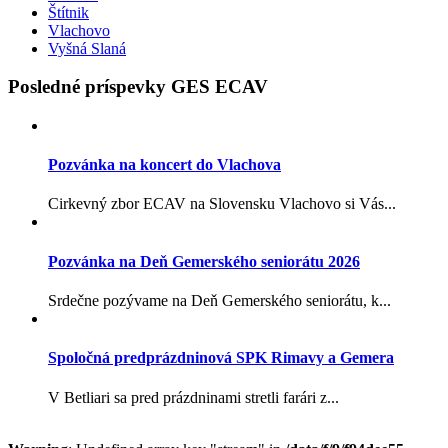
Štítnik
Vlachovo
Vyšná Slaná
Posledné príspevky GES ECAV
Pozvánka na koncert do Vlachova
Cirkevný zbor ECAV na Slovensku Vlachovo si Vás...
Pozvánka na Deň Gemerského seniorátu 2026
Srdečne pozývame na Deň Gemerského seniorátu, k...
Spoločná predprázdninová SPK Rimavy a Gemera
V Betliari sa pred prázdninami stretli farári z...