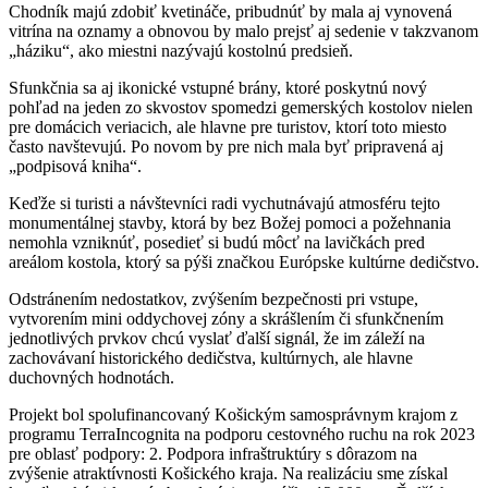
Chodník majú zdobiť kvetináče, pribudnúť by mala aj vynovená
vitrína na oznamy a obnovou by malo prejsť aj sedenie v takzvanom
„háziku“, ako miestni nazývajú kostolnú predsieň.
Sfunkčnia sa aj ikonické vstupné brány, ktoré poskytnú nový
pohľad na jeden zo skvostov spomedzi gemerských kostolov nielen
pre domácich veriacich, ale hlavne pre turistov, ktorí toto miesto
často navštevujú. Po novom by pre nich mala byť pripravená aj
„podpisová kniha“.
Keďže si turisti a návštevníci radi vychutnávajú atmosféru tejto
monumentálnej stavby, ktorá by bez Božej pomoci a požehnania
nemohla vzniknúť, posedieť si budú môcť na lavičkách pred
areálom kostola, ktorý sa pýši značkou Európske kultúrne dedičstvo.
Odstránením nedostatkov, zvýšením bezpečnosti pri vstupe,
vytvorením mini oddychovej zóny a skrášlením či sfunkčnením
jednotlivých prvkov chcú vyslať ďalší signál, že im záleží na
zachovávaní historického dedičstva, kultúrnych, ale hlavne
duchovných hodnotách.
Projekt bol spolufinancovaný Košickým samosprávnym krajom z
programu TerraIncognita na podporu cestovného ruchu na rok 2023
pre oblasť podpory: 2. Podpora infraštruktúry s dôrazom na
zvýšenie atraktívnosti Košického kraja. Na realizáciu sme získal