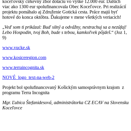
koceľovský cirkevný zbor dotáciu vo výške 12.000 eur. Ďalších
viac ako 1300 eur spolufinancovala Obec Koceľovce. Pri realizácií
projektu pomáhalo aj Združenie Gotická cesta. Práce majú byť
hotové do konca októbra. Ďakujeme v mene všetkých veriacich!
„
Veď som ti prikázal: Buď silný a odvážny, nestrachuj sa a nezúfaj!
Lebo Hospodin, tvoj Boh, bude s tebou, kamkoľvek pôjdeš
.“ (Joz 1,
9)
www.vucke.sk
www.kosiceregion.com
www.terraincognita.sk
NOVÉ_logo_text-na-web-2
Projekt bol spolufinancovaný Košickým samosprávnym krajom z
programu Terra Incognita
Mgr. Ľubica Štefanidesová, administrátorka CZ ECAV na Slovensku
Koceľovce