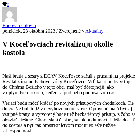
0
Radovan Gdovin
pondelok, 23 októbra 2023
/
Zverejnené v
Aktuality
V Koceľovciach revitalizujú okolie
kostola
Naši bratia a sestry z ECAV Koceľovce začali s prácami na projekte
Revitalizácia oddychovej zóny Koceľovce. Vďaka tomu by vstup
do Chrámu Božieho v tejto obci mal byť dôstojnejší, ako
v uplynulých rokoch, keďže sa pod neho podpísal zub času.
Veriaci budú môcť kráčať po nových prístupových chodníkoch. Tie
doterajšie boli totiž v nevyhovujúcom stave. Opravené majú byť aj
vstupné brány, a vytvorený bude tiež bezbariérový prístup, z čoho sa
obzvlášť tešíme. Chorí, slabí či starí, sa tak budú môcť ľahšie dostať
do kostola a byť tak prostredníctvom modlitieb ešte bližšie
k Hospodinovi.