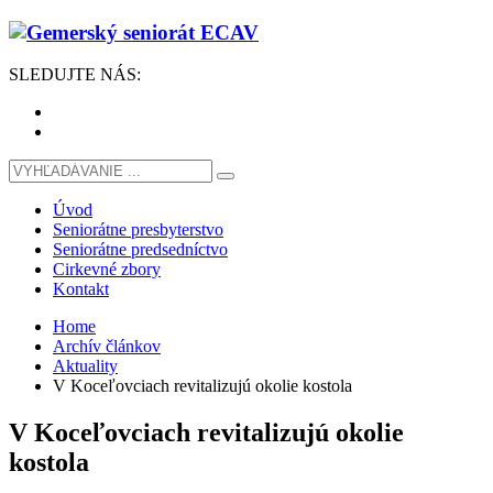
SLEDUJTE
NÁS
:
Úvod
Seniorátne presbyterstvo
Seniorátne predsedníctvo
Cirkevné zbory
Kontakt
Home
Archív článkov
Aktuality
V Koceľovciach revitalizujú okolie kostola
V Koceľovciach revitalizujú okolie
kostola