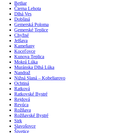
Betliar
Čierna Lehota
Dlhá Ves
Dobšiná
Gemerská Poloma
Gemerské Teplice
Chyžné
Jelšava
Kameňany
Koceľovce
Kunova Teplica
Mokrá Lúka
Muránska Dlhá Lúka
Nandraž
Nižná Slaná – Kobeliarovo
Ochtiná
Ratková
Ratkovské Bystré
Rejdová
Revúca
Rožňava
Rožňavské Bystré
Sirk
Slavošovce
Šivetice