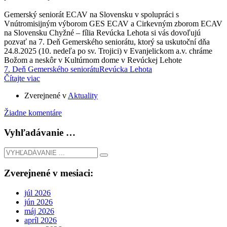
Gemerský seniorát ECAV na Slovensku v spolupráci s
Vnútromisijným výborom GES ECAV a Cirkevným zborom ECAV
na Slovensku Chyžné – fília Revúcka Lehota si vás dovoľujú
pozvať na 7. Deň Gemerského seniorátu, ktorý sa uskutoční dňa
24.8.2025 (10. nedeľa po sv. Trojici) v Evanjelickom a.v. chráme
Božom a neskôr v Kultúrnom dome v Revúckej Lehote
7. Deň Gemerského seniorátu
Revúcka Lehota
Čítajte viac
Zverejnené v
Aktuality
Žiadne komentáre
Vyhľadávanie …
Zverejnené v mesiaci:
júl 2026
jún 2026
máj 2026
apríl 2026