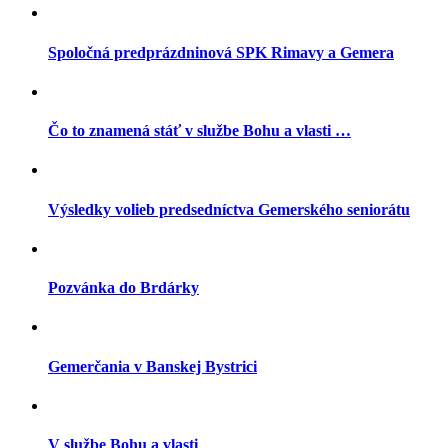
Spoločná predprázdninová SPK Rimavy a Gemera
Čo to znamená stáť v službe Bohu a vlasti …
Výsledky volieb predsedníctva Gemerského seniorátu
Pozvánka do Brdárky
Gemerčania v Banskej Bystrici
V službe Bohu a vlasti