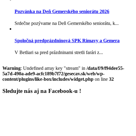
Pozvánka na Deň Gemerského seniorátu 2026
Srdečne pozývame na Deň Gemerského seniorátu, k...
Spoločná predprázdninová SPK Rimavy a Gemera
V Betliari sa pred prázdninami stretli farári z...
Warning
: Undefined array key "stream" in
/data/f/9/f94dee55-
5a7d-490a-ade9-acfc189b7f72/gesecav.sk/web/wp-
content/plugins/like-box/includes/widget.php
on line
32
Sledujte nás aj na Facebook-u !