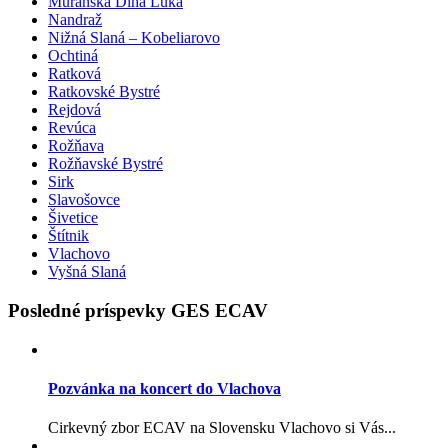
Muránska Dlhá Lúka
Nandraž
Nižná Slaná – Kobeliarovo
Ochtiná
Ratková
Ratkovské Bystré
Rejdová
Revúca
Rožňava
Rožňavské Bystré
Sirk
Slavošovce
Šivetice
Štítnik
Vlachovo
Vyšná Slaná
Posledné príspevky GES ECAV
Pozvánka na koncert do Vlachova
Cirkevný zbor ECAV na Slovensku Vlachovo si Vás...