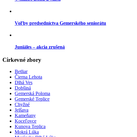
Voľby predsedníctva Gemerského seniorátu
Juniáles – akcia zrušená
Cirkevné zbory
Betliar
Čierna Lehota
Dlhá Ves
Dobšiná
Gemerská Poloma
Gemerské Teplice
Chyžné
Jelšava
Kameňany
Koceľovce
Kunova Teplica
Mokrá Lúka