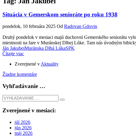
Tag: Ján Jakubei
Situácia v Gemerskom senioráte po roku 1938
pondelok, 10 februára 2025
Od
Radovan Gdovin
Druhý pondelok v mesiaci majú duchovní Gemerského seniorátu vyhrad
miestnosti na fare v Muránskej Dlhej Lúke. Tam nás úvodným bibick
Ján Jakubei
Muránska Dlhá Lúka
SPK
Čítajte viac
Zverejnené v
Aktuality
Žiadne komentáre
Vyhľadávanie …
Zverejnené v mesiaci:
júl 2026
jún 2026
máj 2026