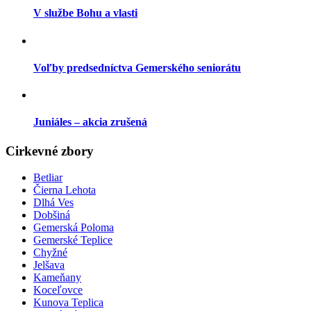
V službe Bohu a vlasti
Voľby predsedníctva Gemerského seniorátu
Juniáles – akcia zrušená
Cirkevné zbory
Betliar
Čierna Lehota
Dlhá Ves
Dobšiná
Gemerská Poloma
Gemerské Teplice
Chyžné
Jelšava
Kameňany
Koceľovce
Kunova Teplica