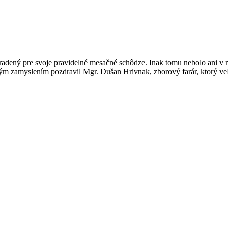
ený pre svoje pravidelné mesačné schôdze. Inak tomu nebolo ani v mes
ým zamyslením pozdravil Mgr. Dušan Hrivnak, zborový farár, ktorý v