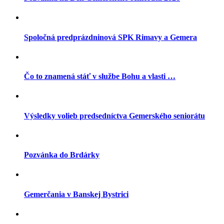
Spoločná predprázdninová SPK Rimavy a Gemera
Čo to znamená stáť v službe Bohu a vlasti …
Výsledky volieb predsedníctva Gemerského seniorátu
Pozvánka do Brdárky
Gemerčania v Banskej Bystrici