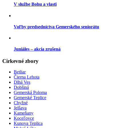
V službe Bohu a vlasti
Voľby predsedníctva Gemerského seniorátu
Juniáles – akcia zrušená
Cirkevné zbory
Betliar
Čierna Lehota
Dlhá Ves
Dobšiná
Gemerská Poloma
Gemerské Teplice
Chyžné
Jelšava
Kameňany
Koceľovce
Kunova Teplica