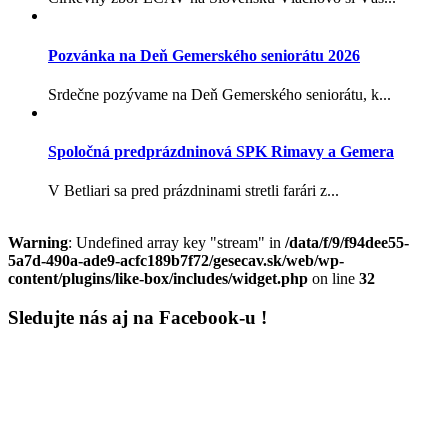
Pozvánka na Deň Gemerského seniorátu 2026
Srdečne pozývame na Deň Gemerského seniorátu, k...
Spoločná predprázdninová SPK Rimavy a Gemera
V Betliari sa pred prázdninami stretli farári z...
Warning
: Undefined array key "stream" in
/data/f/9/f94dee55-
5a7d-490a-ade9-acfc189b7f72/gesecav.sk/web/wp-
content/plugins/like-box/includes/widget.php
on line
32
Sledujte nás aj na Facebook-u !