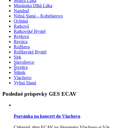
Mokrá Lúka
Muránska Dlhá Lúka
Nandraž
Nižná Slaná – Kobeliarovo
Ochtiná
Ratková
Ratkovské Bystré
Rejdová
Revúca
Rožňava
Rožňavské Bystré
Sirk
Slavošovce
Šivetice
Štítnik
Vlachovo
Vyšná Slaná
Posledné príspevky GES ECAV
Pozvánka na koncert do Vlachova
Cirkevný zbor ECAV na Slovensku Vlachovo si Vás...