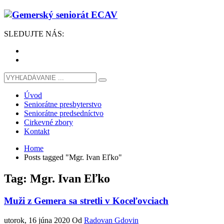
SLEDUJTE
NÁS
:
Úvod
Seniorátne presbyterstvo
Seniorátne predsedníctvo
Cirkevné zbory
Kontakt
Home
Posts tagged "Mgr. Ivan Eľko"
Tag: Mgr. Ivan Eľko
Muži z Gemera sa stretli v Koceľovciach
utorok, 16 júna 2020
Od
Radovan Gdovin