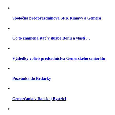
Spoločná predprázdninová SPK Rimavy a Gemera
Čo to znamená stáť v službe Bohu a vlasti …
Výsledky volieb predsedníctva Gemerského seniorátu
Pozvánka do Brdárky
Gemerčania v Banskej Bystrici