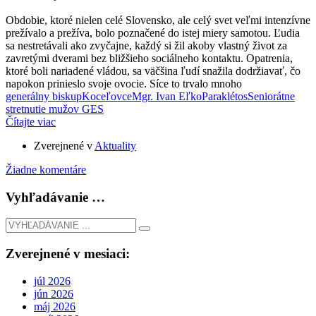
Obdobie, ktoré nielen celé Slovensko, ale celý svet veľmi intenzívne
prežívalo a prežíva, bolo poznačené do istej miery samotou. Ľudia
sa nestretávali ako zvyčajne, každý si žil akoby vlastný život za
zavretými dverami bez bližšieho sociálneho kontaktu. Opatrenia,
ktoré boli nariadené vládou, sa väčšina ľudí snažila dodržiavať, čo
napokon prinieslo svoje ovocie. Síce to trvalo mnoho
generálny biskup
Koceľovce
Mgr. Ivan Eľko
Paraklétos
Seniorátne
stretnutie mužov GES
Čítajte viac
Zverejnené v
Aktuality
Žiadne komentáre
Vyhľadávanie …
Zverejnené v mesiaci:
júl 2026
jún 2026
máj 2026