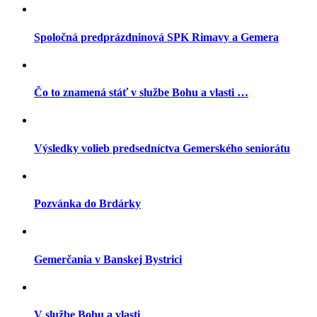
Spoločná predprázdninová SPK Rimavy a Gemera
Čo to znamená stáť v službe Bohu a vlasti …
Výsledky volieb predsedníctva Gemerského seniorátu
Pozvánka do Brdárky
Gemerčania v Banskej Bystrici
V službe Bohu a vlasti