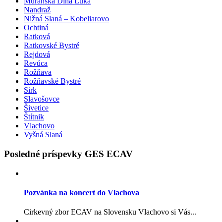
Muránska Dlhá Lúka
Nandraž
Nižná Slaná – Kobeliarovo
Ochtiná
Ratková
Ratkovské Bystré
Rejdová
Revúca
Rožňava
Rožňavské Bystré
Sirk
Slavošovce
Šivetice
Štítnik
Vlachovo
Vyšná Slaná
Posledné príspevky GES ECAV
Pozvánka na koncert do Vlachova
Cirkevný zbor ECAV na Slovensku Vlachovo si Vás...