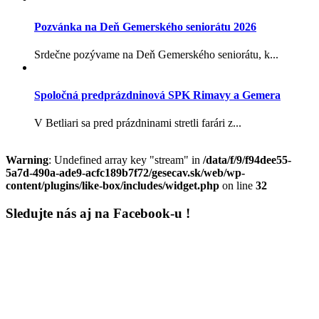
Pozvánka na Deň Gemerského seniorátu 2026
Srdečne pozývame na Deň Gemerského seniorátu, k...
Spoločná predprázdninová SPK Rimavy a Gemera
V Betliari sa pred prázdninami stretli farári z...
Warning
: Undefined array key "stream" in
/data/f/9/f94dee55-
5a7d-490a-ade9-acfc189b7f72/gesecav.sk/web/wp-
content/plugins/like-box/includes/widget.php
on line
32
Sledujte nás aj na Facebook-u !