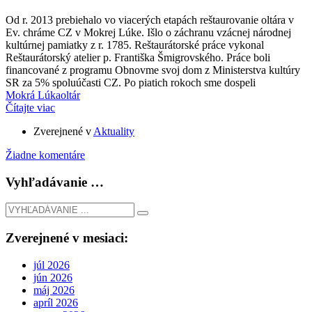
Od r. 2013 prebiehalo vo viacerých etapách reštaurovanie oltára v
Ev. chráme CZ v Mokrej Lúke. Išlo o záchranu vzácnej národnej
kultúrnej pamiatky z r. 1785. Reštaurátorské práce vykonal
Reštaurátorský atelier p. Františka Šmigrovského. Práce boli
financované z programu Obnovme svoj dom z Ministerstva kultúry
SR za 5% spoluúčasti CZ. Po piatich rokoch sme dospeli
Mokrá Lúka
oltár
Čítajte viac
Zverejnené v
Aktuality
Žiadne komentáre
Vyhľadávanie …
Zverejnené v mesiaci:
júl 2026
jún 2026
máj 2026
apríl 2026