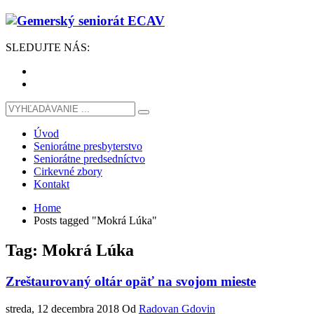
SLEDUJTE
NÁS
:
Úvod
Seniorátne presbyterstvo
Seniorátne predsedníctvo
Cirkevné zbory
Kontakt
Home
Posts tagged "Mokrá Lúka"
Tag: Mokrá Lúka
Zreštaurovaný oltár opäť na svojom mieste
streda, 12 decembra 2018
Od
Radovan Gdovin