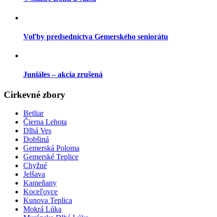
Voľby predsedníctva Gemerského seniorátu
Juniáles – akcia zrušená
Cirkevné zbory
Betliar
Čierna Lehota
Dlhá Ves
Dobšiná
Gemerská Poloma
Gemerské Teplice
Chyžné
Jelšava
Kameňany
Koceľovce
Kunova Teplica
Mokrá Lúka