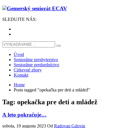
SLEDUJTE
NÁS
:
Úvod
Seniorátne presbyterstvo
Seniorátne predsedníctvo
Cirkevné zbory
Kontakt
Home
Posts tagged "opekačka pre deti a mládež"
Tag: opekačka pre deti a mládež
A leto pokračuje…
sobota, 19 augusta 2023
Od
Radovan Gdovin