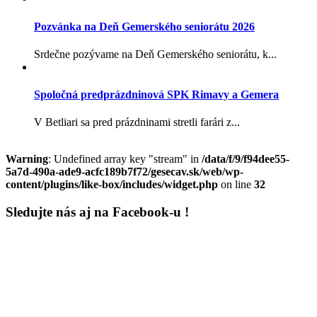
Pozvánka na Deň Gemerského seniorátu 2026
Srdečne pozývame na Deň Gemerského seniorátu, k...
Spoločná predprázdninová SPK Rimavy a Gemera
V Betliari sa pred prázdninami stretli farári z...
Warning
: Undefined array key "stream" in
/data/f/9/f94dee55-
5a7d-490a-ade9-acfc189b7f72/gesecav.sk/web/wp-
content/plugins/like-box/includes/widget.php
on line
32
Sledujte nás aj na Facebook-u !