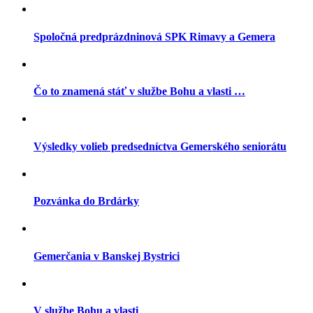
Spoločná predprázdninová SPK Rimavy a Gemera
Čo to znamená stáť v službe Bohu a vlasti …
Výsledky volieb predsedníctva Gemerského seniorátu
Pozvánka do Brdárky
Gemerčania v Banskej Bystrici
V službe Bohu a vlasti