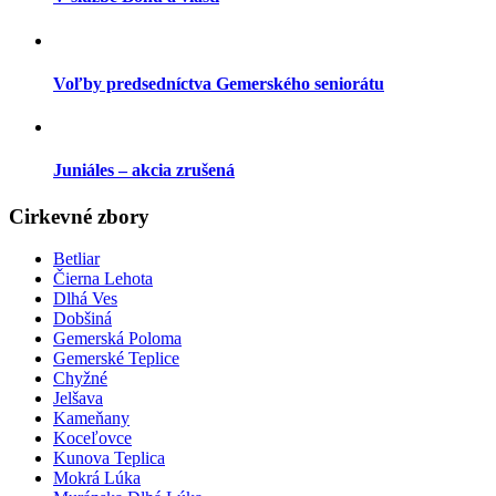
Voľby predsedníctva Gemerského seniorátu
Juniáles – akcia zrušená
Cirkevné zbory
Betliar
Čierna Lehota
Dlhá Ves
Dobšiná
Gemerská Poloma
Gemerské Teplice
Chyžné
Jelšava
Kameňany
Koceľovce
Kunova Teplica
Mokrá Lúka