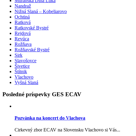
Muránska Dlhá Lúka
Nandraž
Nižná Slaná – Kobeliarovo
Ochtiná
Ratková
Ratkovské Bystré
Rejdová
Revúca
Rožňava
Rožňavské Bystré
Sirk
Slavošovce
Šivetice
Štítnik
Vlachovo
Vyšná Slaná
Posledné príspevky GES ECAV
Pozvánka na koncert do Vlachova
Cirkevný zbor ECAV na Slovensku Vlachovo si Vás...