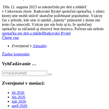
Dňa 12. augusta 2023 sa uskutočnila pre deti a mládež
v Cirkevnom zbore Ratkovské Bystré spoločná opekačka, v rámci
ktorej sme mohli stráviť skutočne požehnané popoludnie. Vzácny
čas v prírode, kde sme si opiekli „fajnoty“ prinesené z domu iste
tento čas umocnili. Vzácne pre nás bolo aj to, že spoločnej
opekačky sa zúčastnil aj zborový brat dozorca. Počtom nás nebolo
opekačka pre deti a mládež
Ratkovské Bystré
Čítajte viac
Zverejnené v
Aktuality
Žiadne komentáre
Vyhľadávanie …
Zverejnené v mesiaci:
júl 2026
jún 2026
máj 2026
apríl 2026