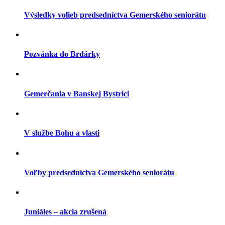
Výsledky volieb predsedníctva Gemerského seniorátu
Pozvánka do Brdárky
Gemerčania v Banskej Bystrici
V službe Bohu a vlasti
Voľby predsedníctva Gemerského seniorátu
Juniáles – akcia zrušená