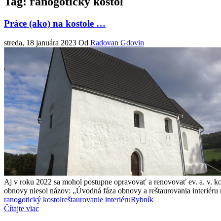
Tag: ranogotický kostol
Práce (ako) na kostole …
streda, 18 januára 2023
Od
Radovan Gdovin
Aj v roku 2022 sa mohol postupne opravovať a renovovať ev. a. v. ko
obnovy niesol názov: „Úvodná fáza obnovy a reštaurovania interiéru r
ranogotický kostol
reštaurovanie interiéru
Rybník
Čítajte viac