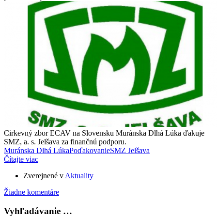
Cirkevný zbor ECAV na Slovensku Muránska Dlhá Lúka ďakuje
SMZ, a. s. Jelšava za finančnú podporu.
Muránska Dlhá Lúka
Poďakovanie
SMZ Jelšava
Čítajte viac
Zverejnené v
Aktuality
Žiadne komentáre
Vyhľadávanie …