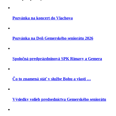
Pozvánka na koncert do Vlachova
Pozvánka na Deň Gemerského seniorátu 2026
Spoločná predprázdninová SPK Rimavy a Gemera
Čo to znamená stáť v službe Bohu a vlasti …
Výsledky volieb predsedníctva Gemerského seniorátu