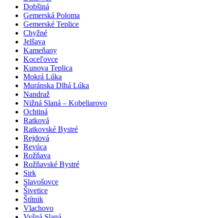
Dobšiná
Gemerská Poloma
Gemerské Teplice
Chyžné
Jelšava
Kameňany
Koceľovce
Kunova Teplica
Mokrá Lúka
Muránska Dlhá Lúka
Nandraž
Nižná Slaná – Kobeliarovo
Ochtiná
Ratková
Ratkovské Bystré
Rejdová
Revúca
Rožňava
Rožňavské Bystré
Sirk
Slavošovce
Šivetice
Štítnik
Vlachovo
Vyšná Slaná