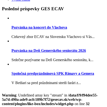
Posledné príspevky GES ECAV
Pozvánka na koncert do Vlachova
Cirkevný zbor ECAV na Slovensku Vlachovo si Vás...
Pozvánka na Deň Gemerského seniorátu 2026
Srdečne pozývame na Deň Gemerského seniorátu, k...
Spoločná predprázdninová SPK Rimavy a Gemera
V Betliari sa pred prázdninami stretli farári z...
Warning
: Undefined array key "stream" in
/data/f/9/f94dee55-
5a7d-490a-ade9-acfc189b7f72/gesecav.sk/web/wp-
content/plugins/like-box/includes/widget.php
on line
32