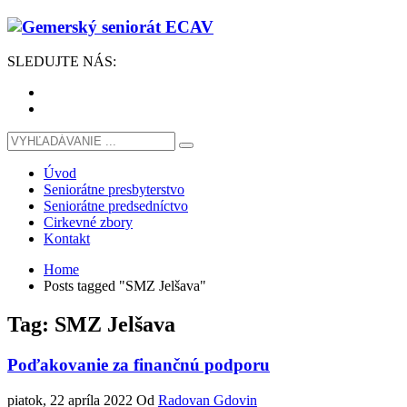
SLEDUJTE
NÁS
:
Úvod
Seniorátne presbyterstvo
Seniorátne predsedníctvo
Cirkevné zbory
Kontakt
Home
Posts tagged "SMZ Jelšava"
Tag: SMZ Jelšava
Poďakovanie za finančnú podporu
piatok, 22 apríla 2022
Od
Radovan Gdovin