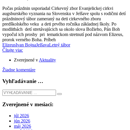
Počas prázdnin usporiadal Cirkevný zbor Evanjelickej cirkvi
augsburského vyznania na Slovensku v Jelšave spolu s rodičmi detí
prázdninový tábor zameraný na deti cirkevného zboru
predškolského veku a deti prvého ročníka základnej školy. Po
modlitbách detí stretávajúcich sa okolo slova Božieho, Pán Boh
vypočul ich prosby pri tematickom stretnutí pod názvom Elizeus,
prorok verného Boha. Príbeh
Elizeus
Ivan Bojna
Jelšava
Letný tábor
Čítajte viac
Zverejnené v
Aktuality
Žiadne komentáre
Vyhľadávanie …
Zverejnené v mesiaci:
júl 2026
jún 2026
máj 2026