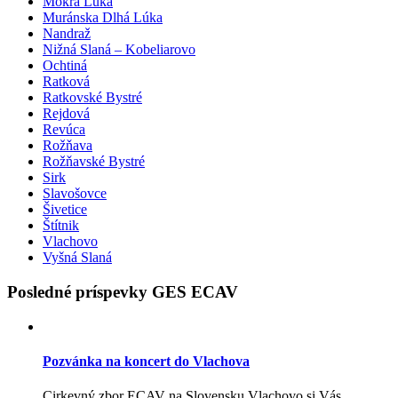
Mokrá Lúka
Muránska Dlhá Lúka
Nandraž
Nižná Slaná – Kobeliarovo
Ochtiná
Ratková
Ratkovské Bystré
Rejdová
Revúca
Rožňava
Rožňavské Bystré
Sirk
Slavošovce
Šivetice
Štítnik
Vlachovo
Vyšná Slaná
Posledné príspevky GES ECAV
Pozvánka na koncert do Vlachova
Cirkevný zbor ECAV na Slovensku Vlachovo si Vás...