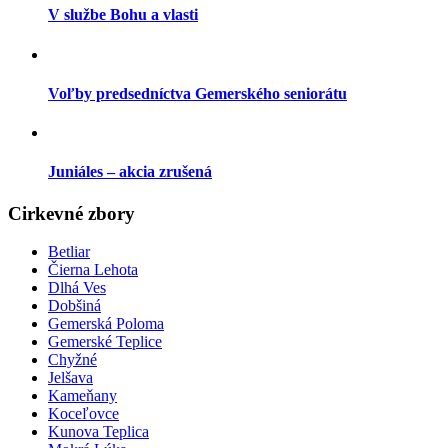
V službe Bohu a vlasti
Voľby predsedníctva Gemerského seniorátu
Juniáles – akcia zrušená
Cirkevné zbory
Betliar
Čierna Lehota
Dlhá Ves
Dobšiná
Gemerská Poloma
Gemerské Teplice
Chyžné
Jelšava
Kameňany
Koceľovce
Kunova Teplica