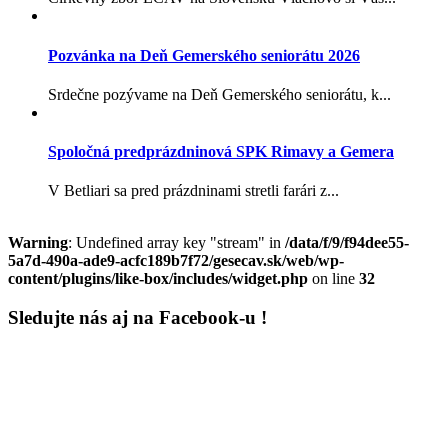
Pozvánka na Deň Gemerského seniorátu 2026
Srdečne pozývame na Deň Gemerského seniorátu, k...
Spoločná predprázdninová SPK Rimavy a Gemera
V Betliari sa pred prázdninami stretli farári z...
Warning
: Undefined array key "stream" in
/data/f/9/f94dee55-
5a7d-490a-ade9-acfc189b7f72/gesecav.sk/web/wp-
content/plugins/like-box/includes/widget.php
on line
32
Sledujte nás aj na Facebook-u !