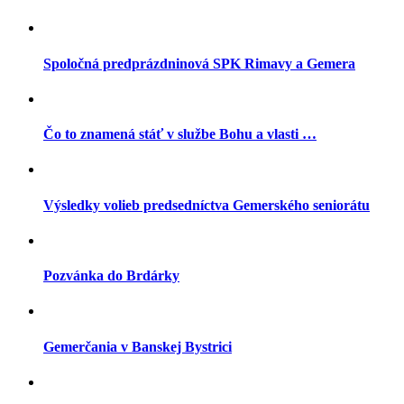
Spoločná predprázdninová SPK Rimavy a Gemera
Čo to znamená stáť v službe Bohu a vlasti …
Výsledky volieb predsedníctva Gemerského seniorátu
Pozvánka do Brdárky
Gemerčania v Banskej Bystrici