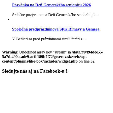
Pozvánka na Deň Gemerského seniorátu 2026
Srdečne pozývame na Deň Gemerského seniorátu, k...
Spoločná predprázdninová SPK Rimavy a Gemera
V Betliari sa pred prázdninami stretli farári z...
Warning
: Undefined array key "stream" in
/data/f/9/f94dee55-
5a7d-490a-ade9-acfc189b7f72/gesecav.sk/web/wp-
content/plugins/like-box/includes/widget.php
on line
32
Sledujte nás aj na Facebook-u !