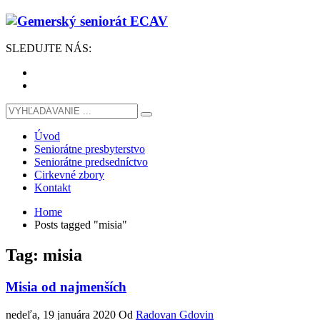
SLEDUJTE
NÁS
:
Úvod
Seniorátne presbyterstvo
Seniorátne predsedníctvo
Cirkevné zbory
Kontakt
Home
Posts tagged "misia"
Tag: misia
Misia od najmenších
nedeľa, 19 januára 2020
Od
Radovan Gdovin