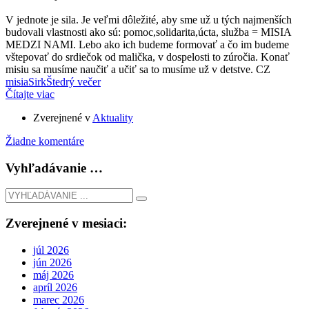
V jednote je sila. Je veľmi dôležité, aby sme už u tých najmenších
budovali vlastnosti ako sú: pomoc,solidarita,úcta, služba = MISIA
MEDZI NAMI. Lebo ako ich budeme formovať a čo im budeme
vštepovať do srdiečok od malička, v dospelosti to zúročia. Konať
misiu sa musíme naučiť a učiť sa to musíme už v detstve. CZ
misia
Sirk
Štedrý večer
Čítajte viac
Zverejnené v
Aktuality
Žiadne komentáre
Vyhľadávanie …
Zverejnené v mesiaci:
júl 2026
jún 2026
máj 2026
apríl 2026
marec 2026