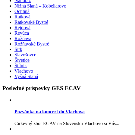
Nandraž
Nižná Slaná – Kobeliarovo
Ochtiná
Ratková
Ratkovské Bystré
Rejdová
Revúca
Rožňava
Rožňavské Bystré
Sirk
Slavošovce
Šivetice
Štítnik
Vlachovo
Vyšná Slaná
Posledné príspevky GES ECAV
Pozvánka na koncert do Vlachova
Cirkevný zbor ECAV na Slovensku Vlachovo si Vás...