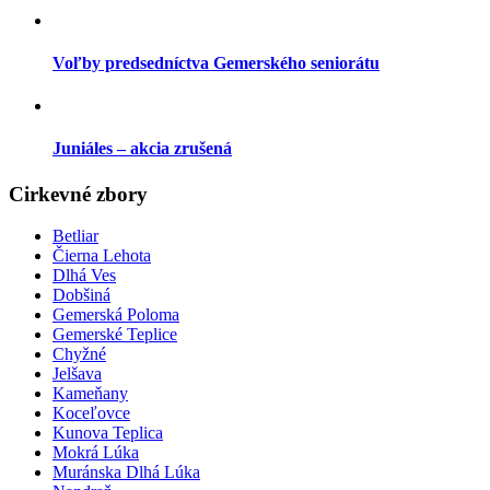
Voľby predsedníctva Gemerského seniorátu
Juniáles – akcia zrušená
Cirkevné zbory
Betliar
Čierna Lehota
Dlhá Ves
Dobšiná
Gemerská Poloma
Gemerské Teplice
Chyžné
Jelšava
Kameňany
Koceľovce
Kunova Teplica
Mokrá Lúka
Muránska Dlhá Lúka