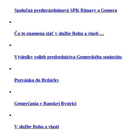
Spoločná predprázdninová SPK Rimavy a Gemera
Čo to znamená stáť v službe Bohu a vlasti …
Výsledky volieb predsedníctva Gemerského seniorátu
Pozvánka do Brdárky
Gemerčania v Banskej Bystrici
V službe Bohu a vlasti