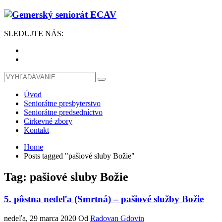
SLEDUJTE
NÁS
:
Úvod
Seniorátne presbyterstvo
Seniorátne predsedníctvo
Cirkevné zbory
Kontakt
Home
Posts tagged "pašiové sluby Božie"
Tag: pašiové sluby Božie
5. pôstna nedeľa (Smrtná) – pašiové služby Božie
nedeľa, 29 marca 2020
Od
Radovan Gdovin