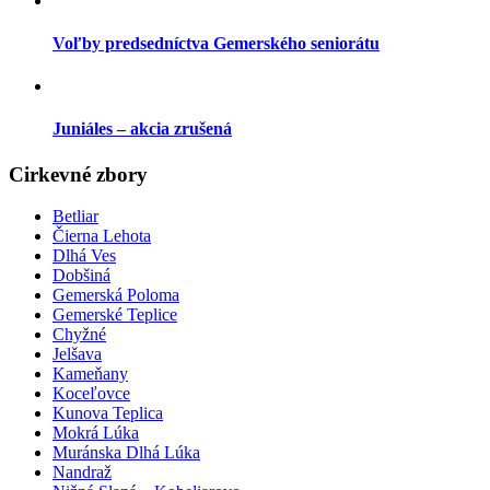
Voľby predsedníctva Gemerského seniorátu
Juniáles – akcia zrušená
Cirkevné zbory
Betliar
Čierna Lehota
Dlhá Ves
Dobšiná
Gemerská Poloma
Gemerské Teplice
Chyžné
Jelšava
Kameňany
Koceľovce
Kunova Teplica
Mokrá Lúka
Muránska Dlhá Lúka
Nandraž