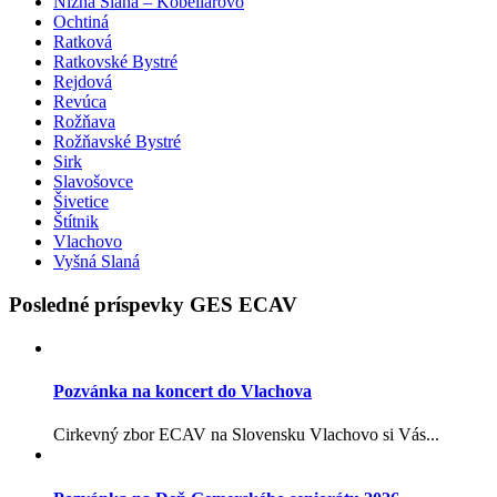
Nižná Slaná – Kobeliarovo
Ochtiná
Ratková
Ratkovské Bystré
Rejdová
Revúca
Rožňava
Rožňavské Bystré
Sirk
Slavošovce
Šivetice
Štítnik
Vlachovo
Vyšná Slaná
Posledné príspevky GES ECAV
Pozvánka na koncert do Vlachova
Cirkevný zbor ECAV na Slovensku Vlachovo si Vás...