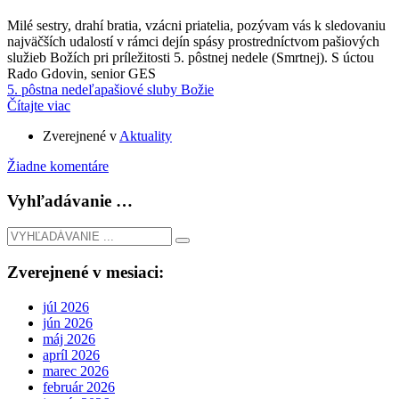
Milé sestry, drahí bratia, vzácni priatelia, pozývam vás k sledovaniu
najväčších udalostí v rámci dejín spásy prostredníctvom pašiových
služieb Božích pri príležitosti 5. pôstnej nedele (Smrtnej). S úctou
Rado Gdovin, senior GES
5. pôstna nedeľa
pašiové sluby Božie
Čítajte viac
Zverejnené v
Aktuality
Žiadne komentáre
Vyhľadávanie …
Zverejnené v mesiaci:
júl 2026
jún 2026
máj 2026
apríl 2026
marec 2026
február 2026