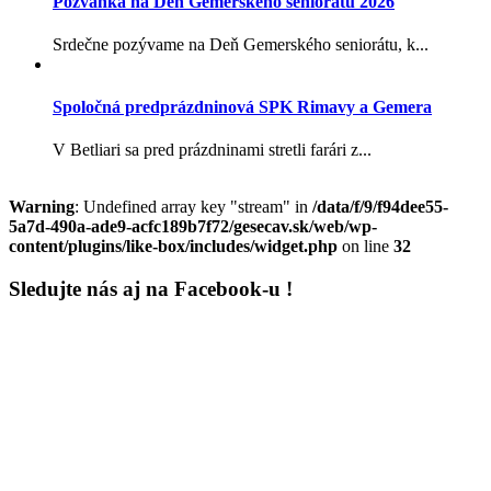
Pozvánka na Deň Gemerského seniorátu 2026
Srdečne pozývame na Deň Gemerského seniorátu, k...
Spoločná predprázdninová SPK Rimavy a Gemera
V Betliari sa pred prázdninami stretli farári z...
Warning
: Undefined array key "stream" in
/data/f/9/f94dee55-
5a7d-490a-ade9-acfc189b7f72/gesecav.sk/web/wp-
content/plugins/like-box/includes/widget.php
on line
32
Sledujte nás aj na Facebook-u !