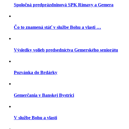
Spoločná predprázdninová SPK Rimavy a Gemera
Čo to znamená stáť v službe Bohu a vlasti …
Výsledky volieb predsedníctva Gemerského seniorátu
Pozvánka do Brdárky
Gemerčania v Banskej Bystrici
V službe Bohu a vlasti