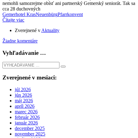
nemohli samozrejme obísť ani partnerský Gemerský seniorát. Tak sa
cca 28 duchovných
Gemer
hotel Kras
Neuenbürg
Pfarrkonvent
Čítajte viac
Zverejnené v
Aktuality
Žiadne komentáre
Vyhľadávanie …
Zverejnené v mesiaci:
júl 2026
jún 2026
máj 2026
apríl 2026
marec 2026
február 2026
január 2026
december 2025
november 2025