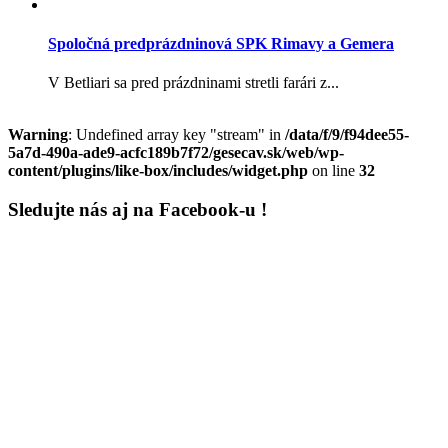
Spoločná predprázdninová SPK Rimavy a Gemera
V Betliari sa pred prázdninami stretli farári z...
Warning
: Undefined array key "stream" in
/data/f/9/f94dee55-
5a7d-490a-ade9-acfc189b7f72/gesecav.sk/web/wp-
content/plugins/like-box/includes/widget.php
on line
32
Sledujte nás aj na Facebook-u !