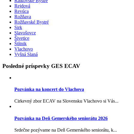
Ratkovské Bystré
Rejdová
Revúca
Rožňava
Rožňavské Bystré
Sirk
Slavošovce
Šivetice
Štítnik
Vlachovo
Vyšná Slaná
Posledné príspevky GES ECAV
Pozvánka na koncert do Vlachova
Cirkevný zbor ECAV na Slovensku Vlachovo si Vás...
Pozvánka na Deň Gemerského seniorátu 2026
Srdečne pozývame na Deň Gemerského seniorátu, k...