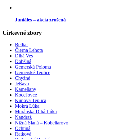
Juniáles – akcia zrušená
Cirkevné zbory
Betliar
Čierna Lehota
Dlhá Ves
Dobšiná
Gemerská Poloma
Gemerské Teplice
Chyžné
Jelšava
Kameňany
Koceľovce
Kunova Teplica
Mokrá Lúka
Muránska Dlhá Lúka
Nandraž
Nižná Slaná – Kobeliarovo
Ochtiná
Ratková