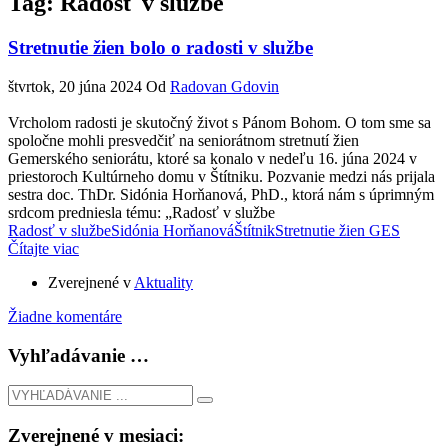
Tag: Radosť v službe
Stretnutie žien bolo o radosti v službe
štvrtok, 20 júna 2024
Od
Radovan Gdovin
Vrcholom radosti je skutočný život s Pánom Bohom. O tom sme sa
spoločne mohli presvedčiť na seniorátnom stretnutí žien
Gemerského seniorátu, ktoré sa konalo v nedeľu 16. júna 2024 v
priestoroch Kultúrneho domu v Štítniku. Pozvanie medzi nás prijala
sestra doc. ThDr. Sidónia Horňanová, PhD., ktorá nám s úprimným
srdcom predniesla tému: „Radosť v službe
Radosť v službe
Sidónia Horňanová
Štítnik
Stretnutie žien GES
Čítajte viac
Zverejnené v
Aktuality
Žiadne komentáre
Vyhľadávanie …
Zverejnené v mesiaci: