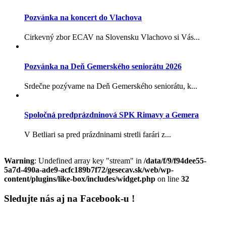
Pozvánka na koncert do Vlachova
Cirkevný zbor ECAV na Slovensku Vlachovo si Vás...
Pozvánka na Deň Gemerského seniorátu 2026
Srdečne pozývame na Deň Gemerského seniorátu, k...
Spoločná predprázdninová SPK Rimavy a Gemera
V Betliari sa pred prázdninami stretli farári z...
Warning
: Undefined array key "stream" in
/data/f/9/f94dee55-
5a7d-490a-ade9-acfc189b7f72/gesecav.sk/web/wp-
content/plugins/like-box/includes/widget.php
on line
32
Sledujte nás aj na Facebook-u !