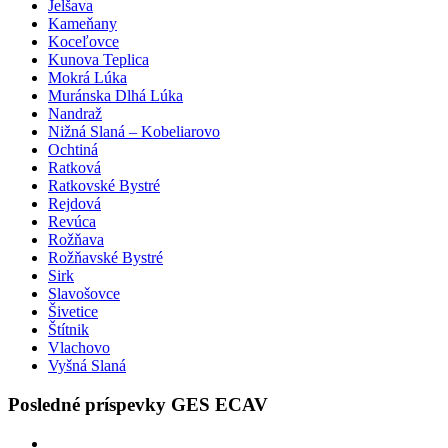
Jelšava
Kameňany
Koceľovce
Kunova Teplica
Mokrá Lúka
Muránska Dlhá Lúka
Nandraž
Nižná Slaná – Kobeliarovo
Ochtiná
Ratková
Ratkovské Bystré
Rejdová
Revúca
Rožňava
Rožňavské Bystré
Sirk
Slavošovce
Šivetice
Štítnik
Vlachovo
Vyšná Slaná
Posledné príspevky GES ECAV