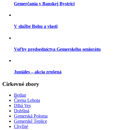
Gemerčania v Banskej Bystrici
V službe Bohu a vlasti
Voľby predsedníctva Gemerského seniorátu
Juniáles – akcia zrušená
Cirkevné zbory
Betliar
Čierna Lehota
Dlhá Ves
Dobšiná
Gemerská Poloma
Gemerské Teplice
Chyžné