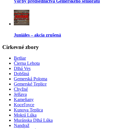
Voľby predsedníctva Gemerského seniorátu
Juniáles – akcia zrušená
Cirkevné zbory
Betliar
Čierna Lehota
Dlhá Ves
Dobšiná
Gemerská Poloma
Gemerské Teplice
Chyžné
Jelšava
Kameňany
Koceľovce
Kunova Teplica
Mokrá Lúka
Muránska Dlhá Lúka
Nandraž