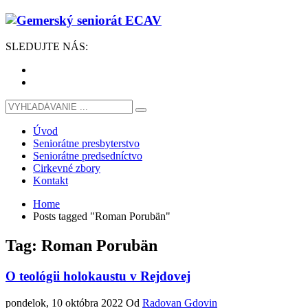
SLEDUJTE
NÁS
:
Úvod
Seniorátne presbyterstvo
Seniorátne predsedníctvo
Cirkevné zbory
Kontakt
Home
Posts tagged "Roman Porubän"
Tag: Roman Porubän
O teológii holokaustu v Rejdovej
pondelok, 10 októbra 2022
Od
Radovan Gdovin