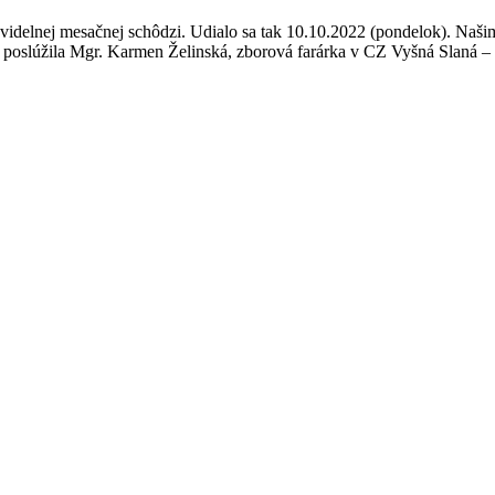
avidelnej mesačnej schôdzi. Udialo sa tak 10.10.2022 (pondelok). Naši
poslúžila Mgr. Karmen Želinská, zborová farárka v CZ Vyšná Slaná – 