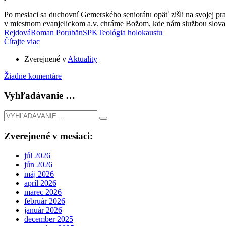
Po mesiaci sa duchovní Gemerského seniorátu opäť zišli na svojej pr
v miestnom evanjelickom a.v. chráme Božom, kde nám službou slova 
Rejdová
Roman Porubän
SPK
Teológia holokaustu
Čítajte viac
Zverejnené v
Aktuality
Žiadne komentáre
Vyhľadávanie …
Zverejnené v mesiaci:
júl 2026
jún 2026
máj 2026
apríl 2026
marec 2026
február 2026
január 2026
december 2025