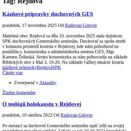
Tag: Rejdová
Kázňové prípravky duchovných GES
pondelok, 17 novembra 2025
Od
Radovan Gdovin
Malebná obec Rejdová sa dňa 10. novembra 2025 stala dejiskom
SPK duchovných Gemerského seniorátu. Duchovní sa spolu stretli
v krásnom prostredí kostola v Rejdovej, kde nám pobožnosťou
poslúžila s. konseniorka a administrátorka seniora GES, Mgr.
Karmen Želinská. Sestra konseniorka sa nám prihovorila na základe
Biblických slov z Mal 3, 19-20. Na základe ťažkej situácie Izraela
kázňové prípravky
Rejdová
SPK
Čítajte viac
Zverejnené v
Aktuality
Žiadne komentáre
O teológii holokaustu v Rejdovej
pondelok, 10 októbra 2022
Od
Radovan Gdovin
Po mesiaci sa duchovní Gemerského seniorátu opäť zišli na svojej
pravidelnej mesačnej schôdzi. Udialo sa tak 10.10.2022 (pondelok).