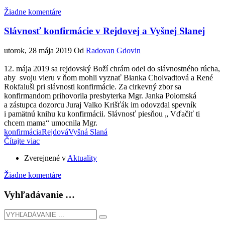
Žiadne komentáre
Slávnosť konfirmácie v Rejdovej a Vyšnej Slanej
utorok, 28 mája 2019
Od
Radovan Gdovin
12. mája 2019 sa rejdovský Boží chrám odel do slávnostného rúcha,
aby svoju vieru v ňom mohli vyznať Bianka Cholvadtová a René
Rokfaluši pri slávnosti konfirmácie. Za cirkevný zbor sa
konfirmandom prihovorila presbyterka Mgr. Janka Polomská
a zástupca dozorcu Juraj Valko Krišťák im odovzdal spevník
i pamätnú knihu ku konfirmácii. Slávnosť piesňou „ Vďačiť ti
chcem mama“ umocnila Mgr.
konfirmácia
Rejdová
Vyšná Slaná
Čítajte viac
Zverejnené v
Aktuality
Žiadne komentáre
Vyhľadávanie …