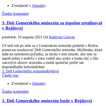
Zverejnené v
Aktuality
Žiadne komentáre
3. Deň Gemerského seniorátu sa úspešne zrealizoval
v Rejdovej
pondelok, 16 augusta 2021
Od
Radovan Gdovin
Už tretí rok po sebe sa v Gemerskom senioráte podarilo s Božou
pomocou zrealizovať Deň Gemerského seniorátu. Myšlienka, ktorá
stála na samotnom počiatku, sa niesla v tom zmysle, aby sme sa
aspoň jednu v nedeľu v roku vedeli ako sestry a bratia zísť z čím
viacerých zborov seniorátu a mohli spoločne prežiť tak
dopoludňajšie bohoslužobné
3. Deň Gemerského seniorátu
Rejdová
Čítajte viac
Zverejnené v
Aktuality
Žiadne komentáre
3. Deň Gemerského seniorátu bude v Rejdovej