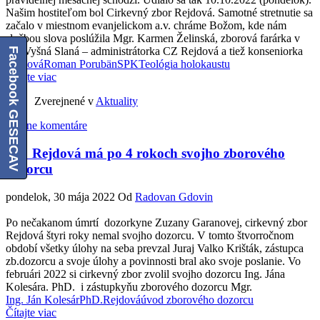
Našim hostiteľom bol Cirkevný zbor Rejdová. Samotné stretnutie sa
začalo v miestnom evanjelickom a.v. chráme Božom, kde nám
službou slova poslúžila Mgr. Karmen Želinská, zborová farárka v
Facebook GESECAV
CZ Vyšná Slaná – administrátorka CZ Rejdová a tiež konseniorka
Rejdová
Roman Porubän
SPK
Teológia holokaustu
Čítajte viac
Zverejnené v
Aktuality
Žiadne komentáre
CZ Rejdová má po 4 rokoch svojho zborového
dozorcu
pondelok, 30 mája 2022
Od
Radovan Gdovin
Po nečakanom úmrtí dozorkyne Zuzany Garanovej, cirkevný zbor
Rejdová štyri roky nemal svojho dozorcu. V tomto štvorročnom
období všetky úlohy na seba prevzal Juraj Valko Krišták, zástupca
zb.dozorcu a svoje úlohy a povinnosti bral ako svoje poslanie. Vo
februári 2022 si cirkevný zbor zvolil svojho dozorcu Ing. Jána
Kolesára. PhD. i zástupkyňu zborového dozorcu Mgr.
Ing. Ján Kolesár
PhD.
Rejdová
úvod zborového dozorcu
Čítajte viac