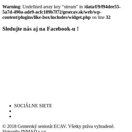
Warning
: Undefined array key "stream" in
/data/f/9/f94dee55-
5a7d-490a-ade9-acfc189b7f72/gesecav.sk/web/wp-
content/plugins/like-box/includes/widget.php
on line
32
Sledujte nás aj na Facebook-u !
SOCIÁLNE SIETE
© 2018 Gemerský seniorát ECAV. Všetky práva vyhradené.
Vytvorilo INMAD s.r.o.