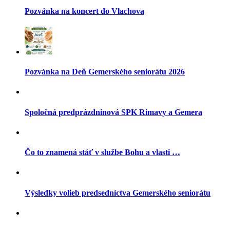
Pozvánka na koncert do Vlachova
Pozvánka na Deň Gemerského seniorátu 2026
Spoločná predprázdninová SPK Rimavy a Gemera
Čo to znamená stáť v službe Bohu a vlasti …
Výsledky volieb predsedníctva Gemerského seniorátu