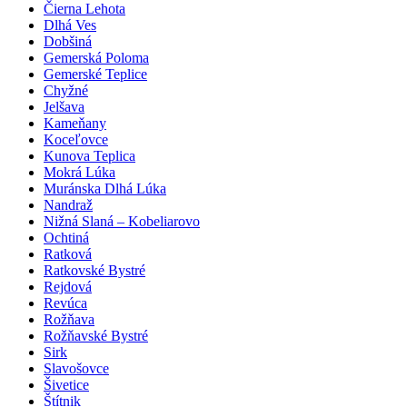
Čierna Lehota
Dlhá Ves
Dobšiná
Gemerská Poloma
Gemerské Teplice
Chyžné
Jelšava
Kameňany
Koceľovce
Kunova Teplica
Mokrá Lúka
Muránska Dlhá Lúka
Nandraž
Nižná Slaná – Kobeliarovo
Ochtiná
Ratková
Ratkovské Bystré
Rejdová
Revúca
Rožňava
Rožňavské Bystré
Sirk
Slavošovce
Šivetice
Štítnik