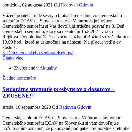
pondelok, 02 augusta 2021
Od
Radovan Gdovin
Vážení priatelia, milé sestry a bratia! Predsedníctvo Gemerského
seniorátu ECAV na Slovensku ako aj Vnútromisijný výbor
Gemerského seniorátu si Vás dovoľujú srdečne pozvať na 3. Deň
Gemerského seniorátu, ktorý sa uskutoční 15.8.2021 v obci
Rejdová. Dopoludňajšia časť začne službami Božími so začiatkom o
10.00 hod., ktoré sa uskutočnia na námestí (Na pľacu) vedľa ev.
kostola.
3. Deň Gemerského seniorátu
Rejdová
Čítajte viac
Zverejnené v
Aktuality
Žiadne komentáre
Seniorátne stretnutie presbyterov a dozorcov –
ZRUŠENÉ!!!
streda, 16 septembra 2020
Od
Radovan Gdovin
Gemerský seniorát ECAV na Slovensku a Vnútromisijný výbor
Gemerského seniorátu ECAV na Slovensku si vám dovoľujú s
poľutovaním oznámiť, že plánované podujatie „Seniorátne stretnutie