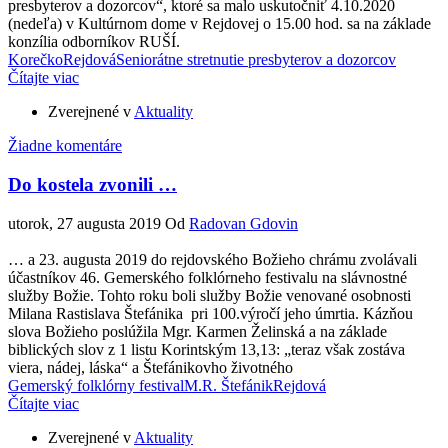
presbyterov a dozorcov“, ktoré sa malo uskutočniť 4.10.2020
(nedeľa) v Kultúrnom dome v Rejdovej o 15.00 hod. sa na základe
konzília odborníkov RUŠÍ.
Korečko
Rejdová
Seniorátne stretnutie presbyterov a dozorcov
Čítajte viac
Zverejnené v
Aktuality
Žiadne komentáre
Do kostela zvonili …
utorok, 27 augusta 2019
Od
Radovan Gdovin
… a 23. augusta 2019 do rejdovského Božieho chrámu zvolávali
účastníkov 46. Gemerského folklórneho festivalu na slávnostné
služby Božie. Tohto roku boli služby Božie venované osobnosti
Milana Rastislava Štefánika pri 100.výročí jeho úmrtia. Kázňou
slova Božieho poslúžila Mgr. Karmen Želinská a na základe
biblických slov z 1 listu Korintským 13,13: „teraz však zostáva
viera, nádej, láska“ a Štefánikovho životného
Gemerský folklórny festival
M.R. Štefánik
Rejdová
Čítajte viac
Zverejnené v
Aktuality