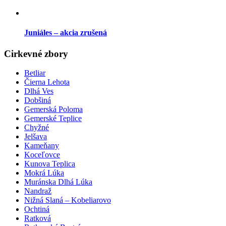
Juniáles – akcia zrušená
Cirkevné zbory
Betliar
Čierna Lehota
Dlhá Ves
Dobšiná
Gemerská Poloma
Gemerské Teplice
Chyžné
Jelšava
Kameňany
Koceľovce
Kunova Teplica
Mokrá Lúka
Muránska Dlhá Lúka
Nandraž
Nižná Slaná – Kobeliarovo
Ochtiná
Ratková