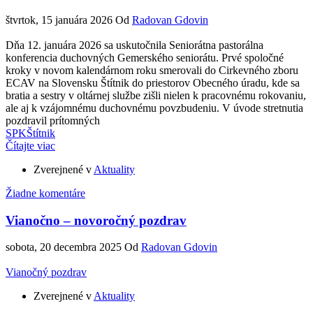
štvrtok, 15 januára 2026
Od
Radovan Gdovin
Dňa 12. januára 2026 sa uskutočnila Seniorátna pastorálna
konferencia duchovných Gemerského seniorátu. Prvé spoločné
kroky v novom kalendárnom roku smerovali do Cirkevného zboru
ECAV na Slovensku Štítnik do priestorov Obecného úradu, kde sa
bratia a sestry v oltárnej službe zišli nielen k pracovnému rokovaniu,
ale aj k vzájomnému duchovnému povzbudeniu. V úvode stretnutia
pozdravil prítomných
SPK
Štítnik
Čítajte viac
Zverejnené v
Aktuality
Žiadne komentáre
Vianočno – novoročný pozdrav
sobota, 20 decembra 2025
Od
Radovan Gdovin
Vianočný pozdrav
Zverejnené v
Aktuality