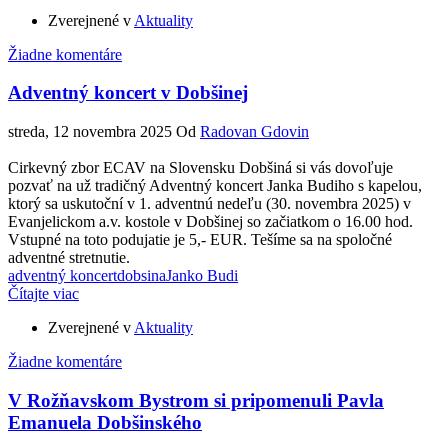
Zverejnené v
Aktuality
Žiadne komentáre
Adventný koncert v Dobšinej
streda, 12 novembra 2025
Od
Radovan Gdovin
Cirkevný zbor ECAV na Slovensku Dobšiná si vás dovoľuje
pozvať na už tradičný Adventný koncert Janka Budiho s kapelou,
ktorý sa uskutoční v 1. adventnú nedeľu (30. novembra 2025) v
Evanjelickom a.v. kostole v Dobšinej so začiatkom o 16.00 hod.
Vstupné na toto podujatie je 5,- EUR. Tešíme sa na spoločné
adventné stretnutie.
adventný koncert
dobsina
Janko Budi
Čítajte viac
Zverejnené v
Aktuality
Žiadne komentáre
V Rožňavskom Bystrom si pripomenuli Pavla
Emanuela Dobšinského