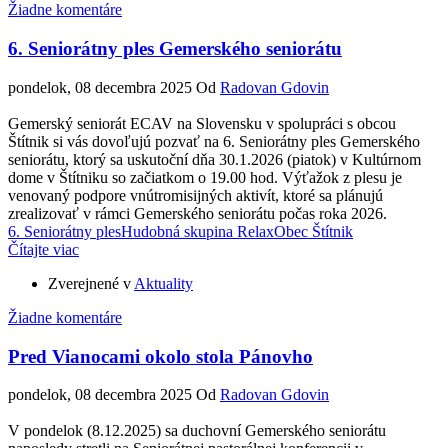
Žiadne komentáre
6. Seniorátny ples Gemerského seniorátu
pondelok, 08 decembra 2025
Od
Radovan Gdovin
Gemerský seniorát ECAV na Slovensku v spolupráci s obcou
Štítnik si vás dovoľujú pozvať na 6. Seniorátny ples Gemerského
seniorátu, ktorý sa uskutoční dňa 30.1.2026 (piatok) v Kultúrnom
dome v Štítniku so začiatkom o 19.00 hod. Výťažok z plesu je
venovaný podpore vnútromisijných aktivít, ktoré sa plánujú
zrealizovať v rámci Gemerského seniorátu počas roka 2026.
6. Seniorátny ples
Hudobná skupina Relax
Obec Štítnik
Čítajte viac
Zverejnené v
Aktuality
Žiadne komentáre
Pred Vianocami okolo stola Pánovho
pondelok, 08 decembra 2025
Od
Radovan Gdovin
V pondelok (8.12.2025) sa duchovní Gemerského seniorátu