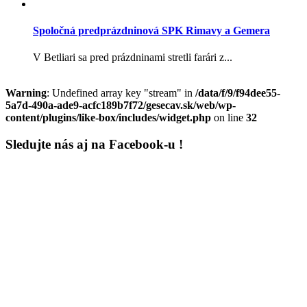
Spoločná predprázdninová SPK Rimavy a Gemera
V Betliari sa pred prázdninami stretli farári z...
Warning
: Undefined array key "stream" in
/data/f/9/f94dee55-
5a7d-490a-ade9-acfc189b7f72/gesecav.sk/web/wp-
content/plugins/like-box/includes/widget.php
on line
32
Sledujte nás aj na Facebook-u !