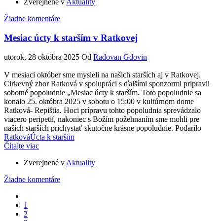
Zverejnené v
Aktuality
Žiadne komentáre
Mesiac úcty k starším v Ratkovej
utorok, 28 októbra 2025
Od
Radovan Gdovin
V mesiaci október sme mysleli na našich starších aj v Ratkovej.
Cirkevný zbor Ratková v spolupráci s ďalšími sponzormi pripravil
sobotné popoludnie „Mesiac úcty k starším. Toto popoludnie sa
konalo 25. októbra 2025 v sobotu o 15:00 v kultúrnom dome
Ratková- Repištia. Hoci prípravu tohto popoludnia sprevádzalo
viacero peripetií, nakoniec s Božím požehnaním sme mohli pre
našich starších prichystať skutočne krásne popoludnie. Podarilo
Ratková
Úcta k starším
Čítajte viac
Zverejnené v
Aktuality
Žiadne komentáre
1
2