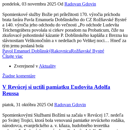
pondelok, 03 novembra 2025
Od
Radovan Gdovin
Spomienkové služby Božie pri príležitosti 170. výročia príchodu
brata farára Pavla Emanuela Dobšinského do CZ Rožňavské Bystré
a 140. výročia jeho odchodu do večnosti „Po odchode Ludevíta
Teichengräbera povolala si cirkev poradom na Probaticum, čiže na
zkušovacé pohostinské kázanie P. Dobšinského kapláňa z Brezna ku
slávnostiam Velikonočním a v nedeliach po Velikej noci… Hneď za
tým jemu poslaná bola
Pavol Emanuel Dobšinský
Rakovnica
Rožňavské Bystré
Čítajte viac
Zverejnené v
Aktuality
Žiadne komentáre
V Revúcej si uctili pamiatku Ľudovíta Adolfa
Reussa
piatok, 31 októbra 2025
Od
Radovan Gdovin
Spomienkovými Službami Božími sa začala v Revúcej 17. nedeľa
po Svätej Trojici, ktorá bola venovaná pamiatke revúckeho rodáka,
národovca, evanjelického a. v. kňaza, hudobného teoretika