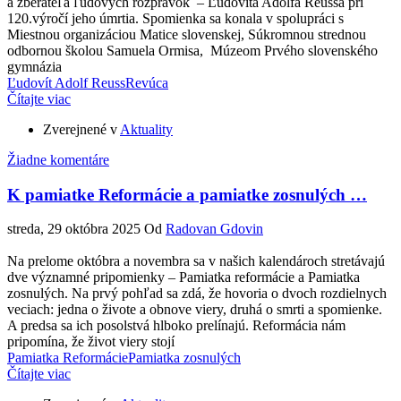
a zberateľa ľudových rozprávok – Ľudovíta Adolfa Reussa pri
120.výročí jeho úmrtia. Spomienka sa konala v spolupráci s
Miestnou organizáciou Matice slovenskej, Súkromnou strednou
odbornou školou Samuela Ormisa, Múzeom Prvého slovenského
gymnázia
Ľudovít Adolf Reuss
Revúca
Čítajte viac
Zverejnené v
Aktuality
Žiadne komentáre
K pamiatke Reformácie a pamiatke zosnulých …
streda, 29 októbra 2025
Od
Radovan Gdovin
Na prelome októbra a novembra sa v našich kalendároch stretávajú
dve významné pripomienky – Pamiatka reformácie a Pamiatka
zosnulých. Na prvý pohľad sa zdá, že hovoria o dvoch rozdielnych
veciach: jedna o živote a obnove viery, druhá o smrti a spomienke.
A predsa sa ich posolstvá hlboko prelínajú. Reformácia nám
pripomína, že život viery stojí
Pamiatka Reformácie
Pamiatka zosnulých
Čítajte viac