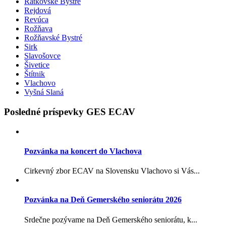
Ratkovské Bystré
Rejdová
Revúca
Rožňava
Rožňavské Bystré
Sirk
Slavošovce
Šivetice
Štítnik
Vlachovo
Vyšná Slaná
Posledné príspevky GES ECAV
Pozvánka na koncert do Vlachova
Cirkevný zbor ECAV na Slovensku Vlachovo si Vás...
Pozvánka na Deň Gemerského seniorátu 2026
Srdečne pozývame na Deň Gemerského seniorátu, k...