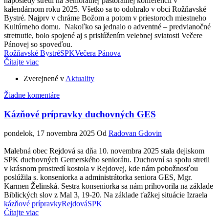
naposledy stretli na Seniorátnej pastorálnej konferencii v
kalendárnom roku 2025. Všetko sa to odohralo v obci Rožňavské
Bystré. Najprv v chráme Božom a potom v priestoroch miestneho
Kultúrneho domu. Nakoľko sa jednalo o adventné – predvianočné
stretnutie, bolo spojené aj s prislúžením velebnej sviatosti Večere
Pánovej so spoveďou.
Rožňavské Bystré
SPK
Večera Pánova
Čítajte viac
Zverejnené v
Aktuality
Žiadne komentáre
Kázňové prípravky duchovných GES
pondelok, 17 novembra 2025
Od
Radovan Gdovin
Malebná obec Rejdová sa dňa 10. novembra 2025 stala dejiskom
SPK duchovných Gemerského seniorátu. Duchovní sa spolu stretli
v krásnom prostredí kostola v Rejdovej, kde nám pobožnosťou
poslúžila s. konseniorka a administrátorka seniora GES, Mgr.
Karmen Želinská. Sestra konseniorka sa nám prihovorila na základe
Biblických slov z Mal 3, 19-20. Na základe ťažkej situácie Izraela
kázňové prípravky
Rejdová
SPK
Čítajte viac